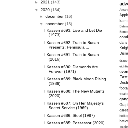
►
2021
(143)
adv
▼
2020
(134)
Aman
Appl
►
december
(16)
kame
▼
november
(13)
Batm
I Kassen #693: Live and Let Die
Bomb
(1973)
comi
I Kassen #692: Train to Busan
dans
Presents: Peninsula ...
Knig
Disn
I Kassen #691: Train to Busan
(2016)
drage
I Kassen #690: Diamonds Are
eighti
Forever (1971)
even
Fas
I Kassen #689: Black Moon Rising
Desti
(1986)
foot
I Kassen #688: The New Mutants
freak
(2020)
gang
I Kassen #687: On Her Majesty's
Gra
Secret Service (1969)
gæst
I Kassen #686: Steel (1997)
heliko
hæv
I Kassen #685: Possessor (2020)
Insid