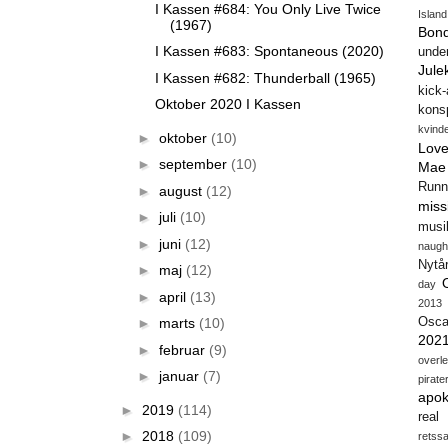
I Kassen #684: You Only Live Twice
Island
(1967)
Bon
I Kassen #683: Spontaneous (2020)
unde
Jule
I Kassen #682: Thunderball (1965)
kick
Oktober 2020 I Kassen
konsp
kvind
►
oktober
(10)
Love
►
september
(10)
Mae
Runn
►
august
(12)
miss
►
juli
(10)
musi
►
juni
(12)
naugh
Nytå
►
maj
(12)
day
►
april
(13)
2013
►
marts
(10)
Osca
202
►
februar
(9)
overl
►
januar
(7)
pirate
apok
►
2019
(114)
real
►
2018
(109)
retss