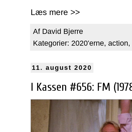
Læs mere >>
Af
David Bjerre
Kategorier:
2020'erne
,
action
11. august 2020
I Kassen #656: FM (197