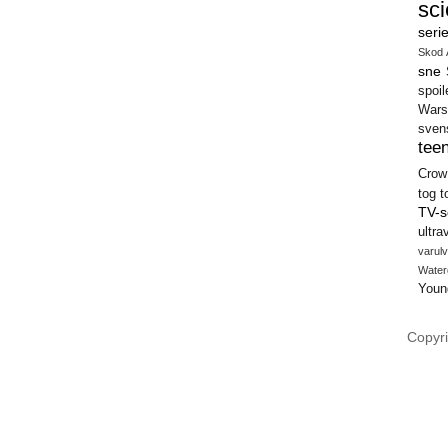
sci
seri
Skod 
sne
spoil
Wars
sven
teen
Crow
tog
t
TV-s
ultra
varulv
Water
Youn
Copyri