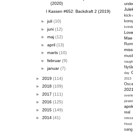
(2020)
unde
Jule
I Kassen #652: Backdraft 2 (2019)
kick
►
juli
(10)
konsp
kvind
►
juni
(12)
Love
►
maj
(12)
Mae
Runn
►
april
(13)
miss
►
marts
(10)
musi
►
februar
(9)
naugh
Nytå
►
januar
(7)
day
►
2019
(114)
2013
Osca
►
2018
(109)
202
►
2017
(111)
overl
pirate
►
2016
(125)
apok
►
2015
(149)
real
►
2014
(41)
retss
Hood
sang