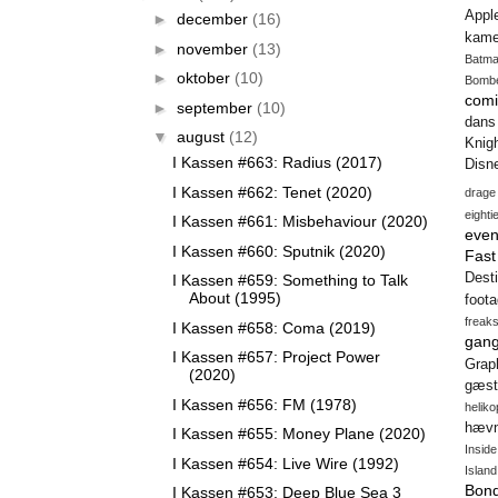
Appl
►
december
(16)
kame
►
november
(13)
Batm
►
oktober
(10)
Bomb
comi
►
september
(10)
dans
▼
august
(12)
Knig
I Kassen #663: Radius (2017)
Disn
I Kassen #662: Tenet (2020)
drage
eighti
I Kassen #661: Misbehaviour (2020)
even
I Kassen #660: Sputnik (2020)
Fas
Desti
I Kassen #659: Something to Talk
About (1995)
foot
freak
I Kassen #658: Coma (2019)
gang
I Kassen #657: Project Power
Gra
(2020)
gæst
I Kassen #656: FM (1978)
heliko
hæv
I Kassen #655: Money Plane (2020)
Insid
I Kassen #654: Live Wire (1992)
Island
Bon
I Kassen #653: Deep Blue Sea 3