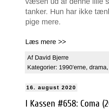
væsen ud af denne lille 
tanker. Hun har ikke tæn
pige mere.
Læs mere >>
Af
David Bjerre
Kategorier:
1990'erne
,
drama
16. august 2020
I Kassen #658: Coma (2