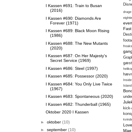
Disn
I Kassen #691: Train to Busan
(2016)
drage
I Kassen #690: Diamonds Are
eighti
Forever (1971)
even
Fas
I Kassen #689: Black Moon Rising
Desti
(1986)
foot
I Kassen #688: The New Mutants
freak
(2020)
gang
I Kassen #687: On Her Majesty's
Gra
Secret Service (1969)
gæst
I Kassen #686: Steel (1997)
heliko
hæv
I Kassen #685: Possessor (2020)
Insid
I Kassen #684: You Only Live Twice
Island
(1967)
Bon
I Kassen #683: Spontaneous (2020)
unde
Jule
I Kassen #682: Thunderball (1965)
kick
Oktober 2020 I Kassen
konsp
kvind
►
oktober
(10)
Love
►
september
(10)
Mae