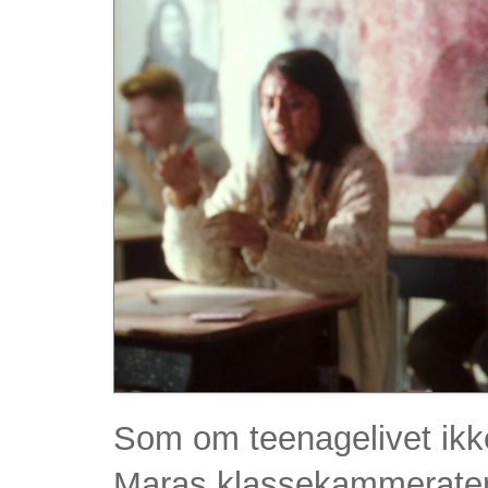
Som om teenagelivet ikk
Maras klassekammerater a