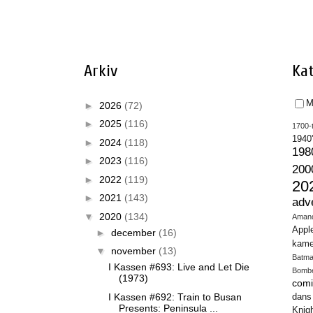
Arkiv
Kat
M
►
2026
(72)
►
2025
(116)
1700-t
1940
►
2024
(118)
198
►
2023
(116)
200
►
2022
(119)
20
►
2021
(143)
adv
▼
2020
(134)
Aman
Appl
►
december
(16)
kame
▼
november
(13)
Batm
I Kassen #693: Live and Let Die
Bomb
(1973)
comi
I Kassen #692: Train to Busan
dans
Presents: Peninsula ...
Knig