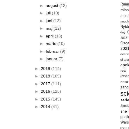
Runn
►
august
(12)
miss
►
juli
(10)
musi
►
juni
(12)
naugh
Nytå
►
maj
(12)
day
►
april
(13)
2013
►
marts
(10)
Osca
202
►
februar
(9)
overl
►
januar
(7)
pirate
apok
►
2019
(114)
real
►
2018
(109)
retss
Hood
►
2017
(111)
sang
►
2016
(125)
sci
►
2015
(149)
seri
Skod 
►
2014
(41)
sne
spoil
Wars
sven