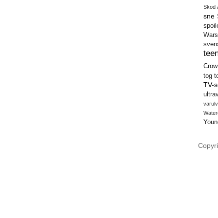
Skod 
sne
spoil
Wars
sven
teen
Crow
tog
t
TV-s
ultra
varulv
Water
Youn
Copyri