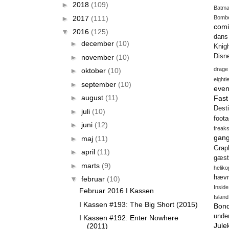
►
2018
(109)
Batm
►
2017
(111)
Bomb
comi
▼
2016
(125)
dans
►
december
(10)
Knig
Disn
►
november
(10)
drage
►
oktober
(10)
eighti
►
september
(10)
even
►
august
(11)
Fas
Desti
►
juli
(10)
foot
►
juni
(12)
freak
gang
►
maj
(11)
Gra
►
april
(11)
gæst
►
marts
(9)
heliko
hæv
▼
februar
(10)
Insid
Februar 2016 I Kassen
Island
I Kassen #193: The Big Short (2015)
Bon
unde
I Kassen #192: Enter Nowhere
Jule
(2011)