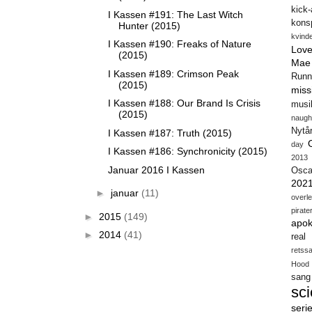
kick
I Kassen #191: The Last Witch
konsp
Hunter (2015)
kvind
I Kassen #190: Freaks of Nature
Love
(2015)
Mae
I Kassen #189: Crimson Peak
Runn
(2015)
miss
I Kassen #188: Our Brand Is Crisis
musi
(2015)
naugh
Nytå
I Kassen #187: Truth (2015)
day
I Kassen #186: Synchronicity (2015)
2013
Januar 2016 I Kassen
Osca
202
►
januar
(11)
overl
pirate
►
2015
(149)
apok
►
2014
(41)
real
retss
Hood
sang
sci
seri