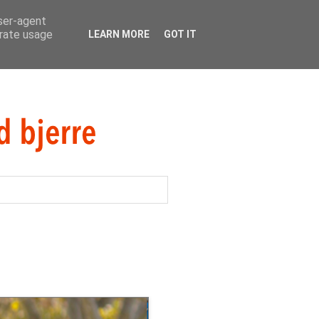
user-agent
erate usage
LEARN MORE
GOT IT