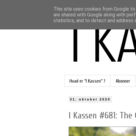
This site uses cookies from Google to d
are shared with Google along with perf
statistics, and to detect and address 
Hvad er "I Kassen" ?
Abonner
31. oktober 2020
I Kassen #681: The 