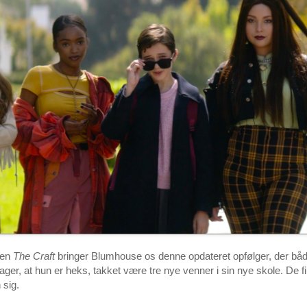
ren
The Craft
bringer Blumhouse os denne opdateret opfølger, der både e
dager, at hun er heks, takket være tre nye venner i sin nye skole. De 
 sig.