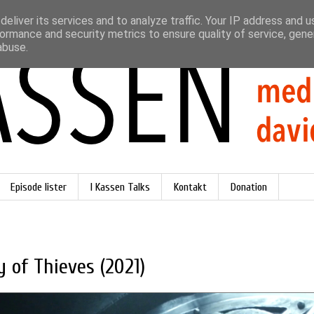
eliver its services and to analyze traffic. Your IP address and 
ormance and security metrics to ensure quality of service, gen
abuse.
Episode lister
I Kassen Talks
Kontakt
Donation
 of Thieves (2021)