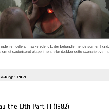
t inde i en celle af maskerede folk, der behandler hende som en hund.
le om et uautoriseret eksperiment, eller dækker dette scenarie over n
,
lowbudget
,
Thriller
y the 13th Part III (1982)