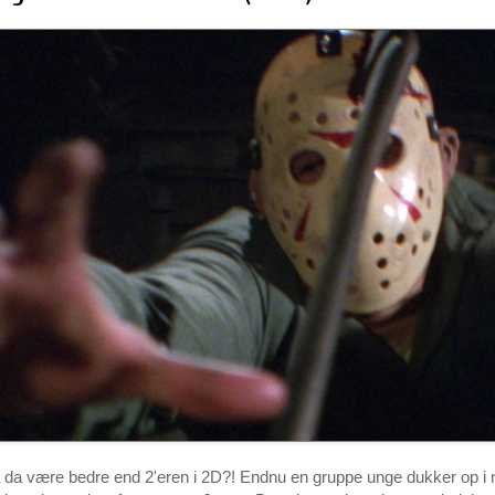
å da være bedre end 2'eren i 2D?! Endnu en gruppe unge dukker op i 