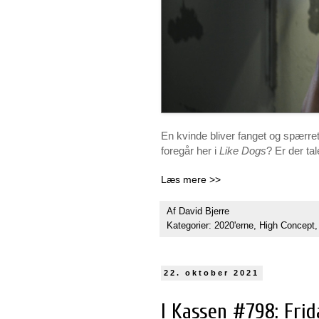
En kvinde bliver fanget og spærre
foregår her i
Like Dogs
? Er der ta
Læs mere >>
Af
David Bjerre
Kategorier:
2020'erne
,
High Concept
22. oktober 2021
I Kassen #798: Frida