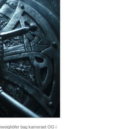
chweighöfer bag kameraet OG i