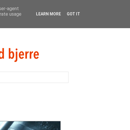
user-agent
erate usage
LEARN MORE
GOT IT