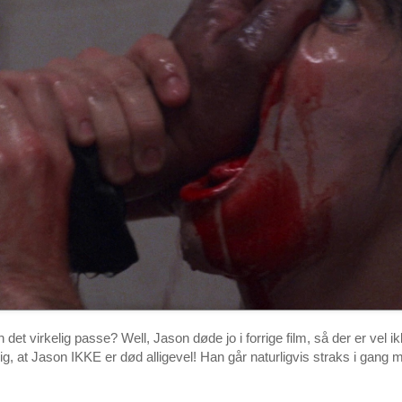
 det virkelig passe? Well, Jason døde jo i forrige film, så der er vel i
ig, at Jason IKKE er død alligevel! Han går naturligvis straks i gang 