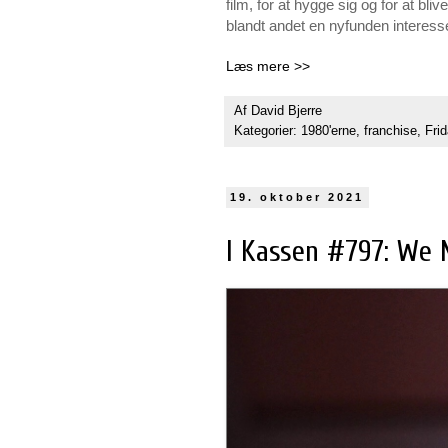
film, for at hygge sig og for at b
blandt andet en nyfunden interess
Læs mere >>
Af
David Bjerre
Kategorier:
1980'erne
,
franchise
,
Fri
19. oktober 2021
I Kassen #797: We 