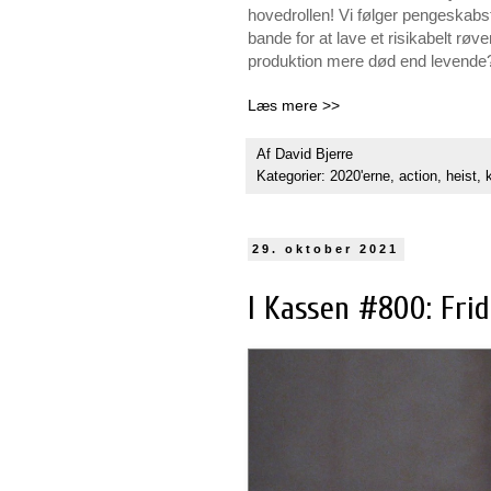
hovedrollen! Vi følger pengeskab
bande for at lave et risikabelt rø
produktion mere død end levende
Læs mere >>
Af
David Bjerre
Kategorier:
2020'erne
,
action
,
heist
,
29. oktober 2021
I Kassen #800: Frid