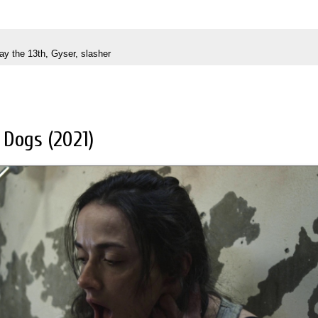
day the 13th
,
Gyser
,
slasher
 Dogs (2021)