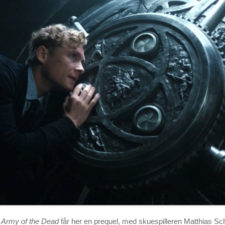
s
Army of the Dead
får her en prequel, med skuespilleren Matthias S