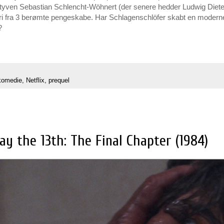
styven Sebastian Schlencht-Wöhnert (der senere hedder Ludwig Diet
veri fra 3 berømte pengeskabe. Har Schlagenschlöfer skabt en moderne 
?
komedie
,
Netflix
,
prequel
ay the 13th: The Final Chapter (1984)