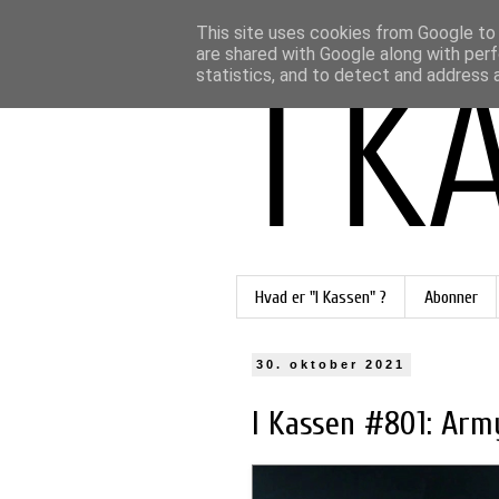
This site uses cookies from Google to d
are shared with Google along with perf
statistics, and to detect and address 
Hvad er "I Kassen" ?
Abonner
30. oktober 2021
I Kassen #801: Army