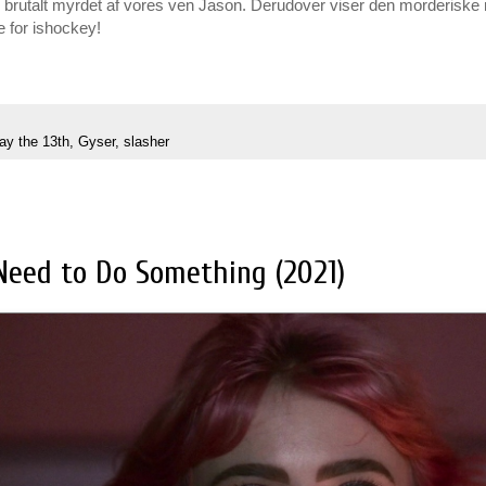
live brutalt myrdet af vores ven Jason. Derudover viser den morderiske 
e for ishockey!
day the 13th
,
Gyser
,
slasher
Need to Do Something (2021)