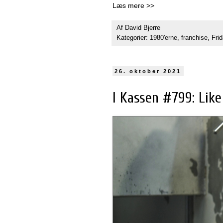
Læs mere >>
Af
David Bjerre
Kategorier:
1980'erne
,
franchise
,
Fri
26. oktober 2021
I Kassen #799: Like