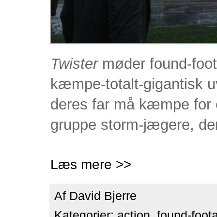
Twister
møder found-foota
kæmpe-totalt-gigantisk uv
deres far må kæmpe for 
gruppe storm-jægere, der 
Læs mere >>
Af
David Bjerre
Kategorier:
action
,
found-foot