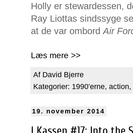
Holly er stewardessen, de
Ray Liottas sindssyge se
at de var ombord
Air Fo
Læs mere >>
Af
David Bjerre
Kategorier:
1990'erne
,
action
19. november 2014
I Kassen #17: Into the 