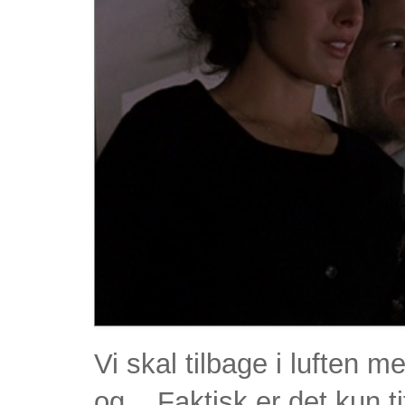
Vi skal tilbage i luften m
og... Faktisk er det kun t