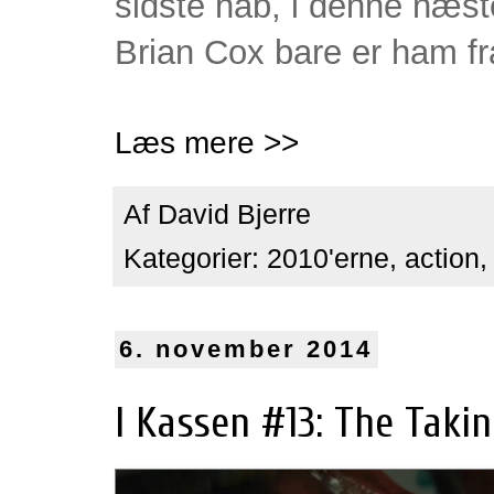
sidste håb, i denne næste
Brian Cox bare er ham f
Læs mere >>
Af
David Bjerre
Kategorier:
2010'erne
,
action
6. november 2014
I Kassen #13: The Taki