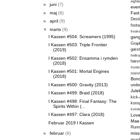
eighti
►
juni
(7)
even
►
maj
(6)
Fas
Desti
►
april
(9)
foot
▼
marts
(9)
freak
I Kassen #504: Screamers (1995)
gang
Gra
I Kassen #503: Triple Frontier
(2019)
gæst
heliko
I Kassen #502: Ensamma i rymden
hæv
(2018)
Insid
I Kassen #501: Mortal Engines
Island
(2018)
Bon
I Kassen #500: Gravity (2013)
unde
Jule
I Kassen #499: Braid (2018)
kick
I Kassen #498: Final Fantasy: The
konsp
Spirits Within (...
kvind
I Kassen #497: Clara (2018)
Love
Mae
Februar 2019 I Kassen
Runn
►
februar
(6)
miss
musi