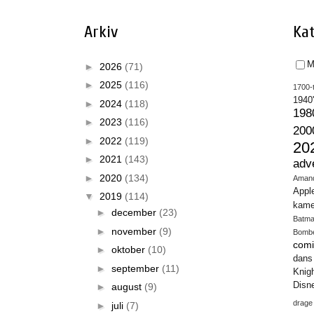
Arkiv
Kat
M
►
2026
(71)
►
2025
(116)
1700-t
1940
►
2024
(118)
198
►
2023
(116)
200
►
2022
(119)
20
►
2021
(143)
adv
►
2020
(134)
Aman
Appl
▼
2019
(114)
kame
►
december
(23)
Batm
►
november
(9)
Bomb
comi
►
oktober
(10)
dans
►
september
(11)
Knig
Disn
►
august
(9)
drage
►
juli
(7)