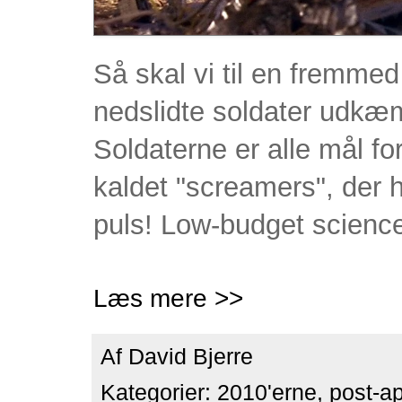
Så skal vi til en fremmed
nedslidte soldater udkæm
Soldaterne er alle mål f
kaldet "screamers", der
puls! Low-budget science f
Læs mere >>
Af
David Bjerre
Kategorier:
2010'erne
,
post-a