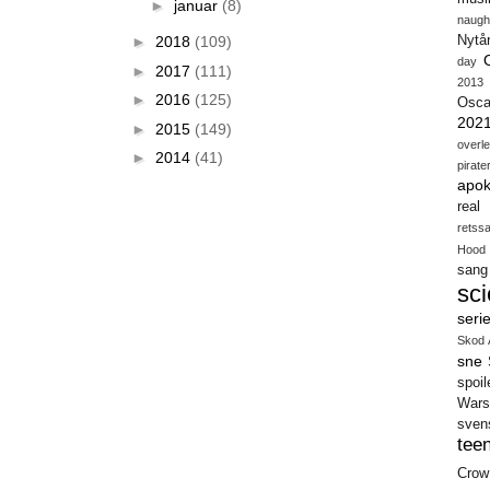
►
januar
(8)
naugh
►
2018
(109)
Nytå
day
►
2017
(111)
2013
►
2016
(125)
Osca
202
►
2015
(149)
overl
►
2014
(41)
pirate
apok
real
retss
Hood
sang
sci
seri
Skod 
sne
spoil
Wars
sven
teen
Crow