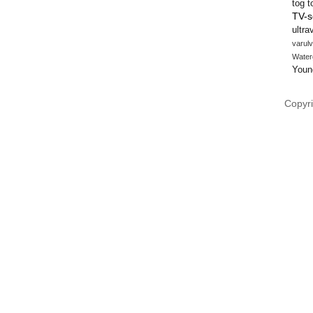
tog
t
TV-s
ultra
varulv
Water
Youn
Copyri