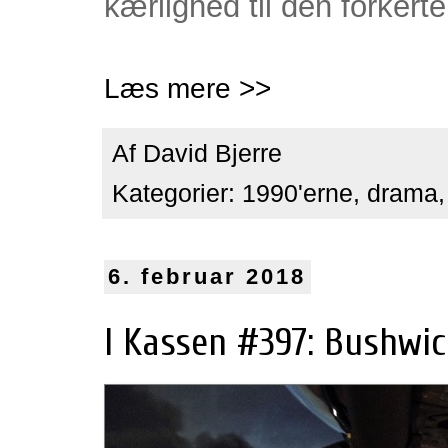
kærlighed til den forkert
Læs mere >>
Af
David Bjerre
Kategorier:
1990'erne
,
drama
6. februar 2018
I Kassen #397: Bushwic