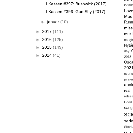
I Kassen #397: Bushwick (2017)
kvind
Love
I Kassen #396: Gun Shy (2017)
Mae
►
januar
(10)
Runn
miss
►
2017
(111)
musi
►
2016
(125)
naugh
Nytå
►
2015
(149)
day
►
2014
(41)
2013
Osca
202
overl
pirate
apok
real
retss
Hood
sang
sci
seri
Skod 
sne