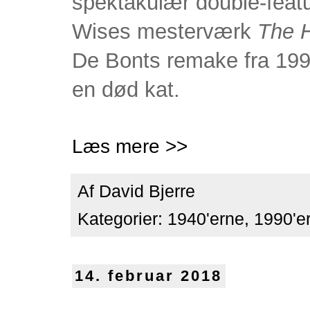
spektakulær double-featu
Wises mesterværk
The 
De Bonts remake fra 199
en død kat.
Læs mere >>
Af
David Bjerre
Kategorier:
1940'erne
,
1990'e
14. februar 2018