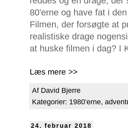
reddes og en drage, der s
80'erne og have fat i de
Filmen, der forsøgte at p
realistiske drage nogens
at huske filmen i dag? I
Læs mere >>
Af
David Bjerre
Kategorier:
1980'erne
,
advent
24. februar 2018