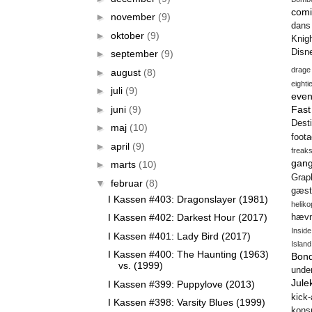
comi
►
november
(9)
dans
►
oktober
(9)
Knig
Disn
►
september
(9)
drage
►
august
(8)
eighti
►
juli
(9)
even
►
juni
(9)
Fas
Desti
►
maj
(10)
foot
►
april
(9)
freak
gang
►
marts
(10)
Gra
▼
februar
(8)
gæst
I Kassen #403: Dragonslayer (1981)
heliko
I Kassen #402: Darkest Hour (2017)
hæv
Insid
I Kassen #401: Lady Bird (2017)
Island
I Kassen #400: The Haunting (1963)
Bon
vs. (1999)
unde
Jule
I Kassen #399: Puppylove (2013)
kick
I Kassen #398: Varsity Blues (1999)
konsp