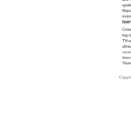
spoil
Wars
sven
teen
Crow
tog
t
TV-s
ultra
varulv
Water
Youn
Copyri