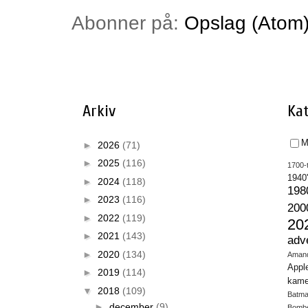
Abonner på:
Opslag (Atom
Arkiv
Kat
M
►
2026
(71)
►
2025
(116)
1700-t
1940
►
2024
(118)
198
►
2023
(116)
200
►
2022
(119)
20
►
2021
(143)
adv
►
2020
(134)
Aman
Appl
►
2019
(114)
kame
▼
2018
(109)
Batm
►
december
(9)
Bomb