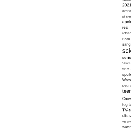
202
overl
pirate
apok
real
retss
Hood
sang
sci
seri
Skod 
sne
spoil
Wars
sven
teen
Crow
tog
t
TV-s
ultra
varulv
Water