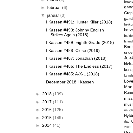
freak
gang
►
februar
(6)
Gra
▼
januar
(8)
gæst
I Kassen #491: Hunter Killer (2018)
heliko
I Kassen #490: Johnny English
hæv
Strikes Again (2018)
Insid
Island
I Kassen #489: Eighth Grade (2018)
Bon
I Kassen #488: Close (2019)
unde
Jule
I Kassen #487: Jonathan (2018)
kick
I Kassen #486: The Endless (2017)
konsp
I Kassen #485: A-X-L (2018)
kvind
Love
December 2018 I Kassen
Mae
Runn
►
2018
(109)
miss
►
2017
(111)
musi
►
2016
(125)
naugh
Nytå
►
2015
(149)
day
►
2014
(41)
2013
Osca