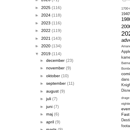
►
2025
(116)
1700-t
1940
►
2024
(118)
198
►
2023
(116)
200
►
2022
(119)
20
►
2021
(143)
adv
►
2020
(134)
Aman
Appl
▼
2019
(114)
kame
►
december
(23)
Batm
►
november
(9)
Bomb
comi
►
oktober
(10)
dans
►
september
(11)
Knig
Disn
►
august
(9)
drage
►
juli
(7)
eighti
►
juni
(7)
even
►
maj
(6)
Fas
Desti
►
april
(9)
foot
►
marts
(9)