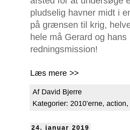
afsted for at undersøge 
pludselig havner midt i e
på grænsen til krig, helv
hele må Gerard og hans b
redningsmission!
Læs mere >>
Af
David Bjerre
Kategorier:
2010'erne
,
action
24. januar 2019