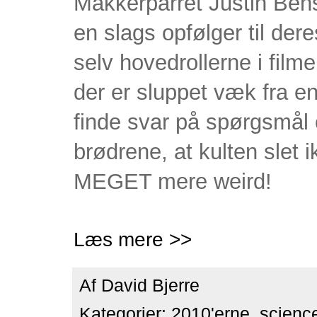
Makkerparret Justin Ben
en slags opfølger til der
selv hovedrollerne i film
der er sluppet væk fra e
finde svar på spørgsmål o
brødrene, at kulten slet
MEGET mere weird!
Læs mere >>
Af
David Bjerre
Kategorier:
2010'erne
,
science