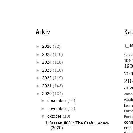
Arkiv
Kat
M
►
2026
(72)
►
2025
(116)
1700-t
1940
►
2024
(118)
198
►
2023
(116)
200
►
2022
(119)
20
►
2021
(143)
adv
▼
2020
(134)
Aman
Appl
►
december
(16)
kame
►
november
(13)
Batm
▼
oktober
(10)
Bomb
comi
I Kassen #681: The Craft: Legacy
(2020)
dans