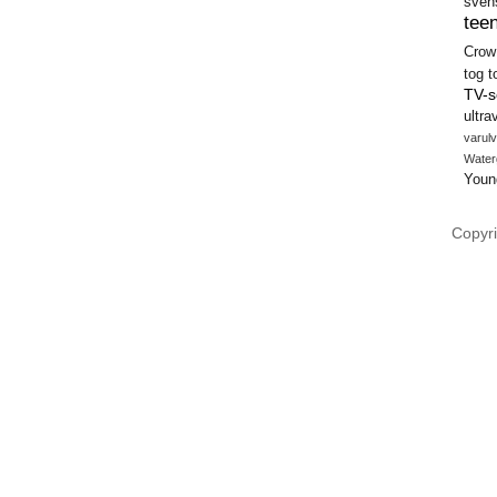
sven
teen
Crow
tog
t
TV-s
ultra
varulv
Water
Youn
Copyri