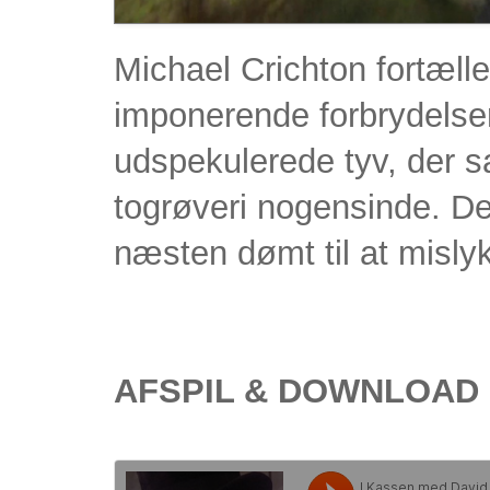
Michael Crichton fortæll
imponerende forbrydelse
udspekulerede tyv, der sa
togrøveri nogensinde. Det
næsten dømt til at misl
AFSPIL & DOWNLOAD