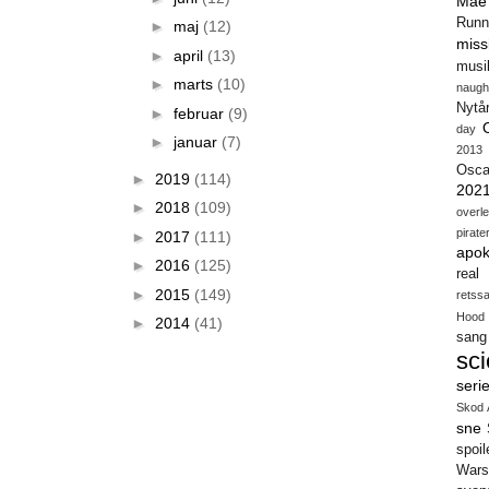
Mae
Runn
►
maj
(12)
miss
►
april
(13)
musi
►
marts
(10)
naugh
Nytå
►
februar
(9)
day
►
januar
(7)
2013
Osca
►
2019
(114)
202
►
2018
(109)
overl
pirate
►
2017
(111)
apok
►
2016
(125)
real
►
2015
(149)
retss
Hood
►
2014
(41)
sang
sci
seri
Skod 
sne
spoil
Wars