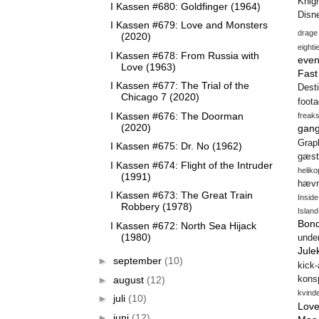
Knig
I Kassen #680: Goldfinger (1964)
Disn
I Kassen #679: Love and Monsters
drage
(2020)
eighti
I Kassen #678: From Russia with
even
Love (1963)
Fas
I Kassen #677: The Trial of the
Desti
Chicago 7 (2020)
foot
I Kassen #676: The Doorman
freak
(2020)
gang
Gra
I Kassen #675: Dr. No (1962)
gæst
I Kassen #674: Flight of the Intruder
heliko
(1991)
hæv
I Kassen #673: The Great Train
Insid
Robbery (1978)
Island
Bon
I Kassen #672: North Sea Hijack
(1980)
unde
Jule
►
september
(10)
kick
►
august
(12)
konsp
kvind
►
juli
(10)
Love
►
juni
(12)