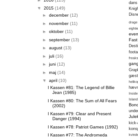
dans
▼
2015
(149)
Knig
Disn
►
december
(12)
drage
►
november
(11)
eighti
►
oktober
(11)
even
►
september
(13)
Fas
Desti
►
august
(13)
foot
►
juli
(16)
freak
gang
►
juni
(12)
Gra
►
maj
(14)
gæst
▼
april
(10)
heliko
I Kassen #81: The Legend of Billie
hæv
Jean (1985)
Insid
Island
I Kassen #80: The Sum of All Fears
Bon
(2002)
unde
I Kassen #79: Clear and Present
Jule
Danger (1994)
kick
I Kassen #78: Patriot Games (1992)
konsp
I Kassen #77: The Andromeda
kvind