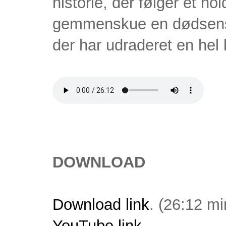
historie, der følger et h
gemmenskue en dødsensf
der har udraderet en hel 
DOWNLOAD
Download link
. (26:12 mi
YouTube link
.