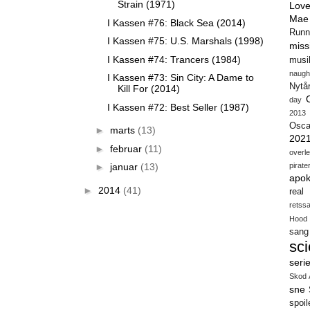
Strain (1971)
Love
Mae
I Kassen #76: Black Sea (2014)
Runn
I Kassen #75: U.S. Marshals (1998)
miss
I Kassen #74: Trancers (1984)
musi
naugh
I Kassen #73: Sin City: A Dame to
Nytå
Kill For (2014)
day
I Kassen #72: Best Seller (1987)
2013
Osca
►
marts
(13)
202
►
februar
(11)
overl
►
januar
(13)
pirate
apok
►
2014
(41)
real
retss
Hood
sang
sci
seri
Skod 
sne
spoil