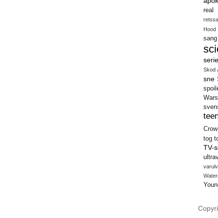
apok
real
retss
Hood
sang
sci
seri
Skod 
sne
spoil
Wars
sven
teen
Crow
tog
t
TV-s
ultra
varulv
Water
Youn
Copyri