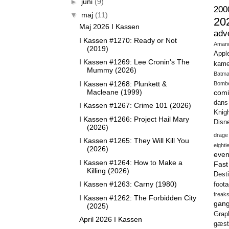
►
juni
(9)
200
▼
maj
(11)
20
Maj 2026 I Kassen
adv
I Kassen #1270: Ready or Not
Aman
(2019)
Appl
I Kassen #1269: Lee Cronin's The
kame
Mummy (2026)
Batm
I Kassen #1268: Plunkett &
Bomb
Macleane (1999)
comi
dans
I Kassen #1267: Crime 101 (2026)
Knig
I Kassen #1266: Project Hail Mary
Disn
(2026)
drage
I Kassen #1265: They Will Kill You
eighti
(2026)
even
I Kassen #1264: How to Make a
Fas
Killing (2026)
Desti
I Kassen #1263: Carny (1980)
foot
freak
I Kassen #1262: The Forbidden City
gang
(2025)
Gra
April 2026 I Kassen
gæst