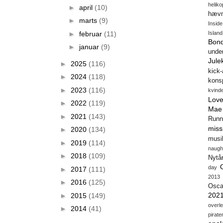
heliko
►
april
(10)
hæv
►
marts
(9)
Insid
►
februar
(11)
Island
Bon
►
januar
(9)
unde
Jule
►
2025
(116)
kick
►
2024
(118)
konsp
►
2023
(116)
kvind
Love
►
2022
(119)
Mae
►
2021
(143)
Runn
miss
►
2020
(134)
musi
►
2019
(114)
naugh
►
2018
(109)
Nytå
day
►
2017
(111)
2013
►
2016
(125)
Osca
202
►
2015
(149)
overl
►
2014
(41)
pirate