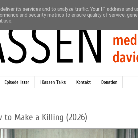
eliver its services and to analyze traffic. Your IP address and 
ormance and security metrics to ensure quality of service, gen
abuse.
Episode lister
I Kassen Talks
Kontakt
Donation
 to Make a Killing (2026)