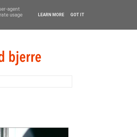
user-agent
erate usage
LEARN MORE
GOT IT