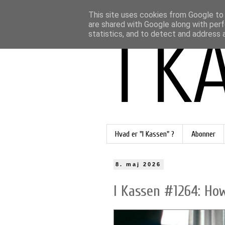
This site uses cookies from Google to d
are shared with Google along with perf
statistics, and to detect and address 
Hvad er "I Kassen" ?
Abonner
8. maj 2026
I Kassen #1264: How