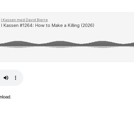
nload
.