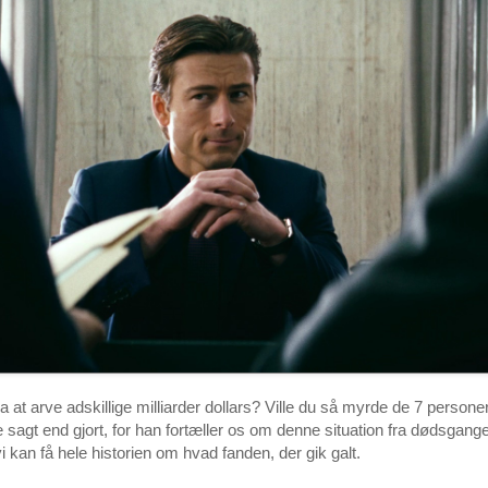
 at arve adskillige milliarder dollars? Ville du så myrde de 7 personer
e sagt end gjort, for han fortæller os om denne situation fra dødsgang
t vi kan få hele historien om hvad fanden, der gik galt.