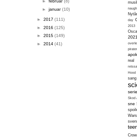
►
februar
(8)
musi
naugh
►
januar
(10)
Nytå
►
2017
(111)
day
2013
►
2016
(125)
Osca
►
2015
(149)
202
►
2014
(41)
overl
pirate
apok
real
retss
Hood
sang
sci
seri
Skod 
sne
spoil
Wars
sven
teen
Crow