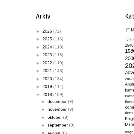
Arkiv
Kat
M
►
2026
(72)
►
2025
(116)
1700-t
1940
►
2024
(118)
198
►
2023
(116)
200
►
2022
(119)
20
►
2021
(143)
adv
►
2020
(134)
Aman
Appl
►
2019
(114)
kame
▼
2018
(109)
Batm
►
december
(9)
Bomb
comi
►
november
(9)
dans
►
oktober
(9)
Knig
Disn
►
september
(9)
drage
▼
august
(8)