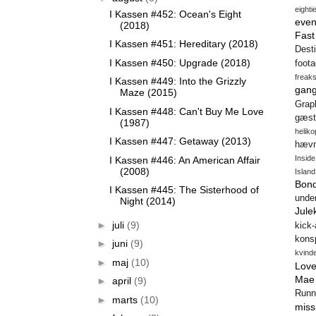
eighti
I Kassen #452: Ocean's Eight
even
(2018)
Fas
I Kassen #451: Hereditary (2018)
Desti
I Kassen #450: Upgrade (2018)
foot
freak
I Kassen #449: Into the Grizzly
gang
Maze (2015)
Gra
I Kassen #448: Can't Buy Me Love
gæst
(1987)
heliko
I Kassen #447: Getaway (2013)
hæv
Insid
I Kassen #446: An American Affair
(2008)
Island
Bon
I Kassen #445: The Sisterhood of
unde
Night (2014)
Jule
►
juli
(9)
kick
konsp
►
juni
(9)
kvind
►
maj
(10)
Love
Mae
►
april
(9)
Runn
►
marts
(10)
miss