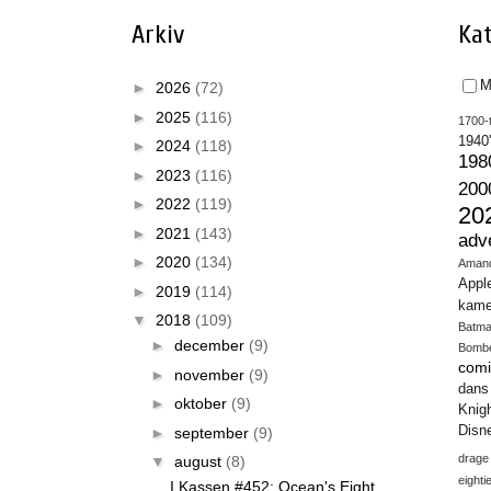
Arkiv
Kat
M
►
2026
(72)
►
2025
(116)
1700-t
1940
►
2024
(118)
198
►
2023
(116)
200
►
2022
(119)
20
►
2021
(143)
adv
►
2020
(134)
Aman
Appl
►
2019
(114)
kame
▼
2018
(109)
Batm
►
december
(9)
Bomb
comi
►
november
(9)
dans
►
oktober
(9)
Knig
Disn
►
september
(9)
drage
▼
august
(8)
eighti
I Kassen #452: Ocean's Eight