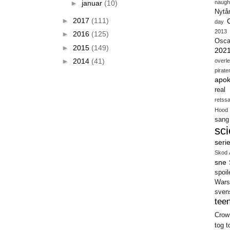
naugh
►
januar
(10)
Nytå
►
2017
(111)
day
2013
►
2016
(125)
Osca
►
2015
(149)
202
►
2014
(41)
overl
pirate
apok
real
retss
Hood
sang
sci
seri
Skod 
sne
spoil
Wars
sven
teen
Crow
tog
t