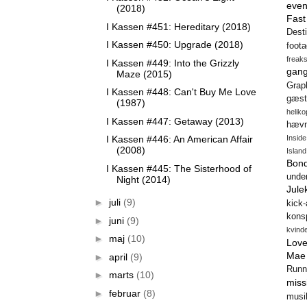
even
(2018)
Fas
I Kassen #451: Hereditary (2018)
Desti
I Kassen #450: Upgrade (2018)
foot
freak
I Kassen #449: Into the Grizzly
gang
Maze (2015)
Gra
I Kassen #448: Can't Buy Me Love
gæst
(1987)
heliko
I Kassen #447: Getaway (2013)
hæv
Insid
I Kassen #446: An American Affair
(2008)
Island
Bon
I Kassen #445: The Sisterhood of
unde
Night (2014)
Jule
►
juli
(9)
kick
konsp
►
juni
(9)
kvind
►
maj
(10)
Love
Mae
►
april
(9)
Runn
►
marts
(10)
miss
►
februar
(8)
musi