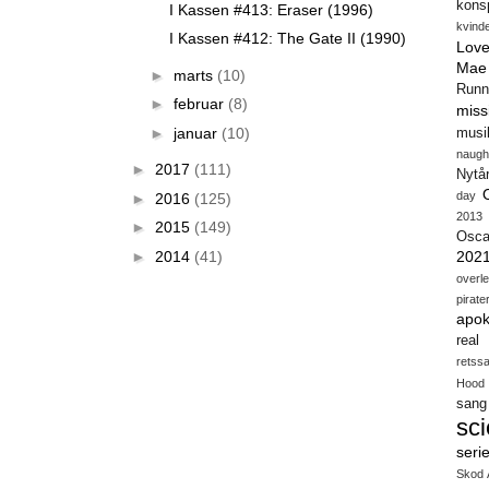
konsp
I Kassen #413: Eraser (1996)
kvind
I Kassen #412: The Gate II (1990)
Love
Mae
►
marts
(10)
Runn
►
februar
(8)
miss
►
januar
(10)
musi
naugh
►
2017
(111)
Nytå
day
►
2016
(125)
2013
►
2015
(149)
Osca
►
2014
(41)
202
overl
pirate
apok
real
retss
Hood
sang
sci
seri
Skod 