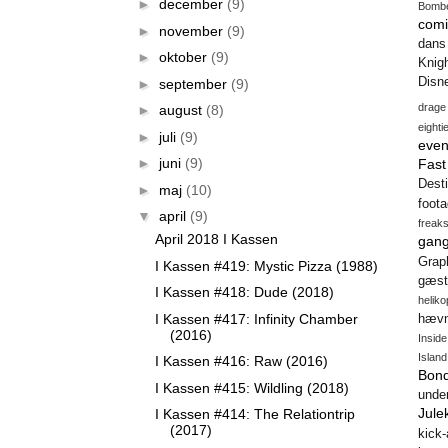
►
december
(9)
Bomb
comi
►
november
(9)
dans
►
oktober
(9)
Knig
Disn
►
september
(9)
drage
►
august
(8)
eighti
►
juli
(9)
even
►
juni
(9)
Fas
Desti
►
maj
(10)
foot
▼
april
(9)
freak
April 2018 I Kassen
gang
Gra
I Kassen #419: Mystic Pizza (1988)
gæst
I Kassen #418: Dude (2018)
heliko
I Kassen #417: Infinity Chamber
hæv
(2016)
Insid
Island
I Kassen #416: Raw (2016)
Bon
I Kassen #415: Wildling (2018)
unde
Jule
I Kassen #414: The Relationtrip
(2017)
kick