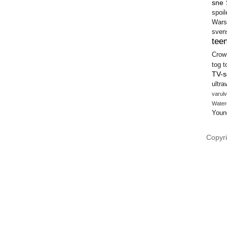
sne
spoil
Wars
sven
teen
Crow
tog
t
TV-s
ultra
varulv
Water
Youn
Copyri