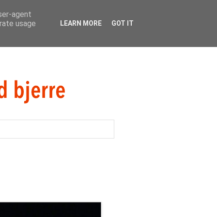
user-agent
erate usage
LEARN MORE
GOT IT