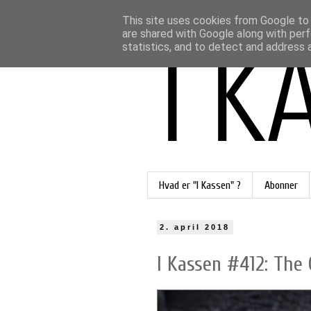
This site uses cookies from Google to d
are shared with Google along with perf
statistics, and to detect and address 
Hvad er "I Kassen" ?
Abonner
2. april 2018
I Kassen #412: The G