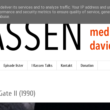
eliver its services and to analyze traffic. Your IP address and 
ormance and security metrics to ensure quality of service, gen
abuse.
Episode lister
I Kassen Talks
Kontakt
Donation
ate II (1990)