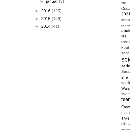
►
januar
(9)
2013
Osca
►
2016
(125)
202
►
2015
(149)
overl
pirate
►
2014
(41)
apok
real
retss
Hood
sang
sci
seri
Skod 
sne
spoil
Wars
sven
teen
Crow
tog
t
TV-s
ultra
varulv