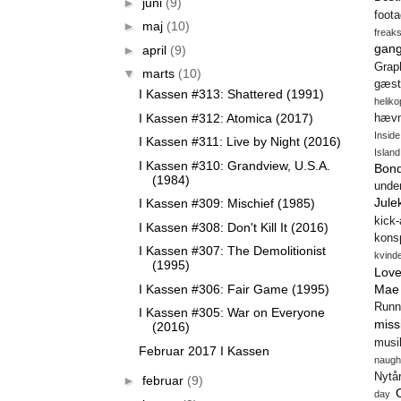
►
juni
(9)
foot
►
maj
(10)
freak
gang
►
april
(9)
Gra
▼
marts
(10)
gæst
I Kassen #313: Shattered (1991)
heliko
I Kassen #312: Atomica (2017)
hæv
Insid
I Kassen #311: Live by Night (2016)
Island
I Kassen #310: Grandview, U.S.A.
Bon
(1984)
unde
Jule
I Kassen #309: Mischief (1985)
kick
I Kassen #308: Don't Kill It (2016)
konsp
I Kassen #307: The Demolitionist
kvind
(1995)
Love
I Kassen #306: Fair Game (1995)
Mae
Runn
I Kassen #305: War on Everyone
miss
(2016)
musi
Februar 2017 I Kassen
naugh
Nytå
►
februar
(9)
day