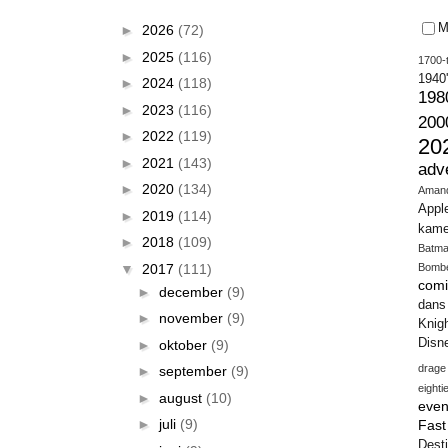
M
►
2026
(72)
►
2025
(116)
1700-t
1940
►
2024
(118)
198
►
2023
(116)
200
►
2022
(119)
20
►
2021
(143)
adv
►
2020
(134)
Aman
Appl
►
2019
(114)
kame
►
2018
(109)
Batm
▼
2017
(111)
Bomb
comi
►
december
(9)
dans
►
november
(9)
Knig
Disn
►
oktober
(9)
drage
►
september
(9)
eighti
►
august
(10)
even
►
juli
(9)
Fas
Desti