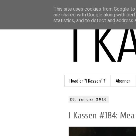
This site uses cookies from Google to d
are shared with Google along with perf
statistics, and to detect and address 
Hvad er "I Kassen" ?
Abonner
28. januar 2016
I Kassen #184: Mea 