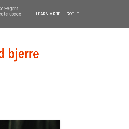
user-agent
erate usage
LEARN MORE
GOT IT