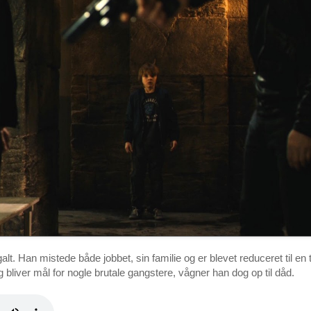
galt. Han mistede både jobbet, sin familie og er blevet reduceret til e
ig bliver mål for nogle brutale gangstere, vågner han dog op til dåd.