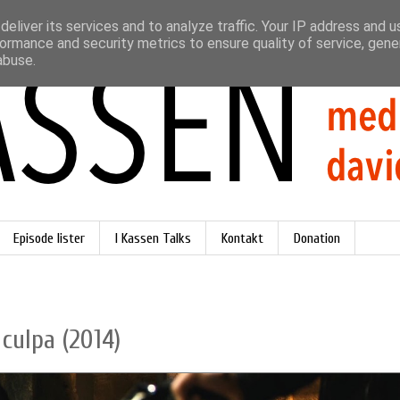
eliver its services and to analyze traffic. Your IP address and 
ormance and security metrics to ensure quality of service, gen
abuse.
Episode lister
I Kassen Talks
Kontakt
Donation
culpa (2014)