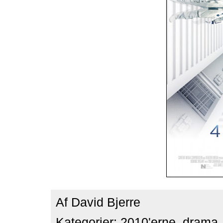
Af
David Bjerre
Kategorier:
2010'erne
,
drama