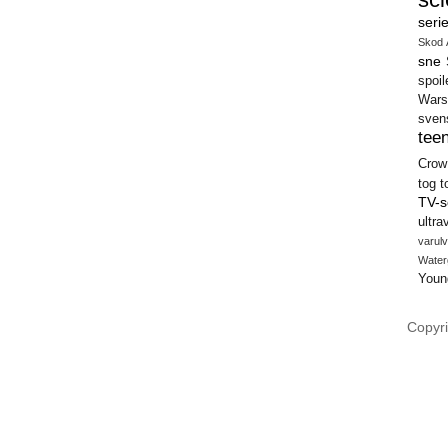
seri
Skod 
sne
spoil
Wars
sven
teen
Crow
tog
t
TV-s
ultra
varulv
Water
Youn
Copyri