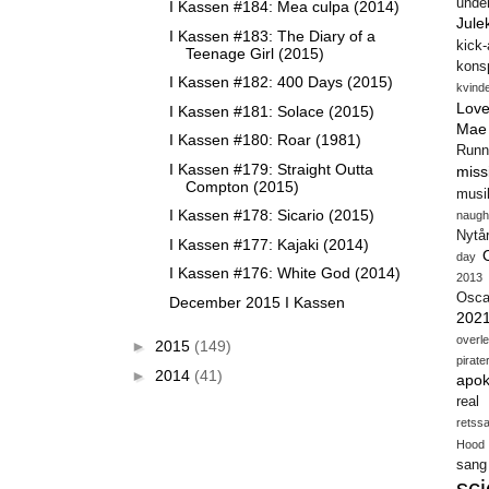
unde
I Kassen #184: Mea culpa (2014)
Jule
I Kassen #183: The Diary of a
kick
Teenage Girl (2015)
konsp
I Kassen #182: 400 Days (2015)
kvind
Love
I Kassen #181: Solace (2015)
Mae
I Kassen #180: Roar (1981)
Runn
I Kassen #179: Straight Outta
miss
Compton (2015)
musi
I Kassen #178: Sicario (2015)
naugh
Nytå
I Kassen #177: Kajaki (2014)
day
I Kassen #176: White God (2014)
2013
Osca
December 2015 I Kassen
202
overl
►
2015
(149)
pirate
►
2014
(41)
apok
real
retss
Hood
sang
sci