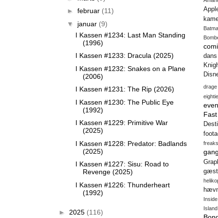
Appl
►
februar
(11)
kame
▼
januar
(9)
Batm
I Kassen #1234: Last Man Standing
Bomb
(1996)
comi
I Kassen #1233: Dracula (2025)
dans
Knig
I Kassen #1232: Snakes on a Plane
Disn
(2006)
drage
I Kassen #1231: The Rip (2026)
eighti
I Kassen #1230: The Public Eye
even
(1992)
Fas
I Kassen #1229: Primitive War
Desti
(2025)
foot
I Kassen #1228: Predator: Badlands
freak
(2025)
gang
Gra
I Kassen #1227: Sisu: Road to
gæst
Revenge (2025)
heliko
I Kassen #1226: Thunderheart
hæv
(1992)
Insid
Island
►
2025
(116)
Bon