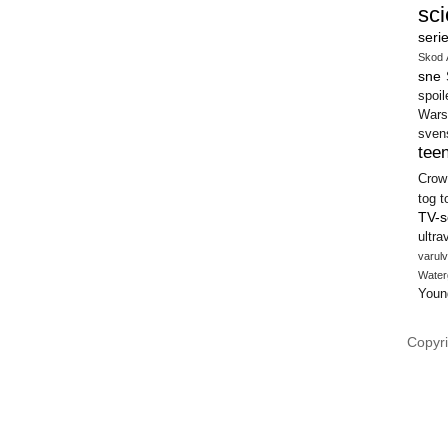
sci
seri
Skod 
sne
spoil
Wars
sven
teen
Crow
tog
t
TV-s
ultra
varulv
Water
Youn
Copyri