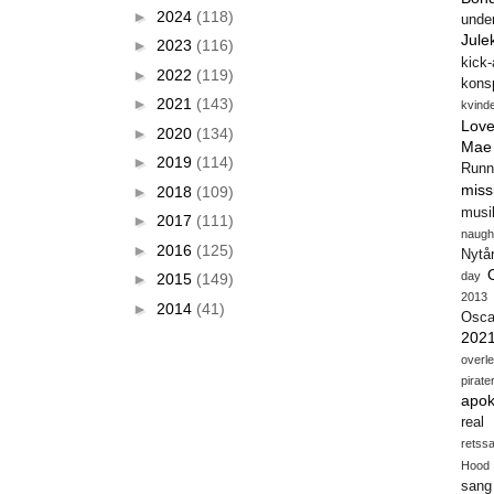
►
2024
(118)
unde
Jule
►
2023
(116)
kick
►
2022
(119)
konsp
►
2021
(143)
kvind
Love
►
2020
(134)
Mae
►
2019
(114)
Runn
miss
►
2018
(109)
musi
►
2017
(111)
naugh
►
2016
(125)
Nytå
day
►
2015
(149)
2013
►
2014
(41)
Osca
202
overl
pirate
apok
real
retss
Hood
sang