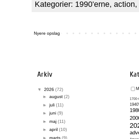
Kategorier:
1990'erne
,
action
Nyere opslag
Arkiv
Kat
M
▼
2026
(72)
►
august
(2)
1700-t
►
juli
(11)
1940
198
►
juni
(9)
200
►
maj
(11)
20
►
april
(10)
adv
►
marts
(9)
Aman