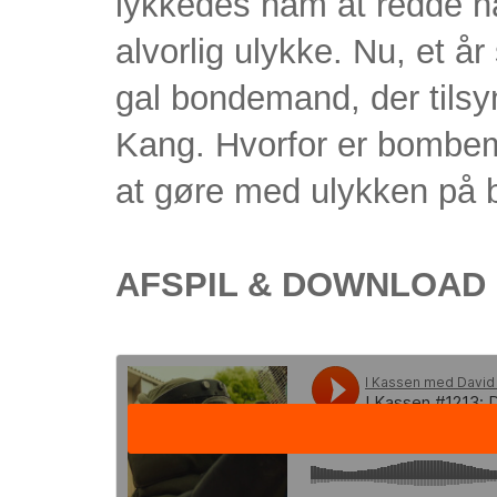
lykkedes ham at redde ha
alvorlig ulykke. Nu, et år
gal bondemand, der tils
Kang. Hvorfor er bombe
at gøre med ulykken på 
AFSPIL & DOWNLOAD