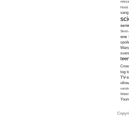
retss
Hood
sang
sci
seri
Skod 
sne
spoil
Wars
sven
teen
Crow
tog
t
TV-s
ultra
varulv
Water
Youn
Copyri