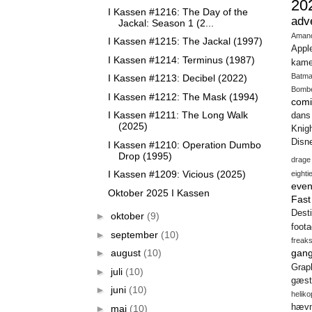
20
I Kassen #1216: The Day of the
adv
Jackal: Season 1 (2...
Aman
I Kassen #1215: The Jackal (1997)
Appl
I Kassen #1214: Terminus (1987)
kame
Batm
I Kassen #1213: Decibel (2022)
Bomb
I Kassen #1212: The Mask (1994)
comi
I Kassen #1211: The Long Walk
dans
(2025)
Knig
Disn
I Kassen #1210: Operation Dumbo
Drop (1995)
drage
I Kassen #1209: Vicious (2025)
eighti
even
Oktober 2025 I Kassen
Fas
Desti
►
oktober
(9)
foot
►
september
(10)
freak
gang
►
august
(10)
Gra
►
juli
(10)
gæst
►
juni
(10)
heliko
hæv
►
maj
(10)