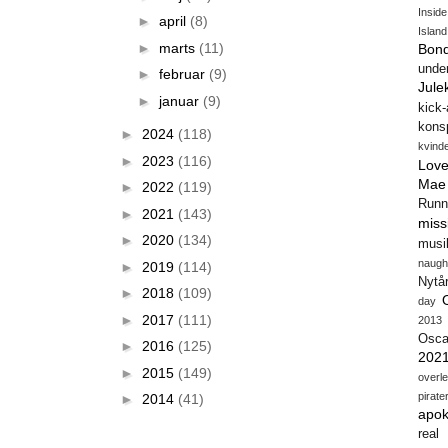
Insid
►
april
(8)
Island
►
marts
(11)
Bon
unde
►
februar
(9)
Jule
►
januar
(9)
kick
konsp
►
2024
(118)
kvind
►
2023
(116)
Love
Mae
►
2022
(119)
Runn
►
2021
(143)
miss
►
2020
(134)
musi
naugh
►
2019
(114)
Nytå
►
2018
(109)
day
►
2017
(111)
2013
Osca
►
2016
(125)
202
►
2015
(149)
overl
pirate
►
2014
(41)
apok
real