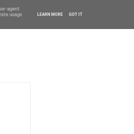
user-agent
erate usage
LEARN MORE
GOT IT