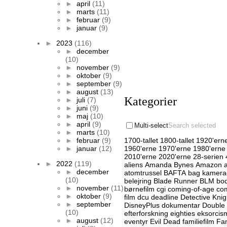
►
april
(11)
►
marts
(11)
►
februar
(9)
►
januar
(9)
►
2023
(116)
►
december
(10)
►
november
(9)
►
oktober
(9)
►
september
(9)
►
august
(13)
Kategorier
►
juli
(7)
►
juni
(9)
►
maj
(10)
►
april
(9)
Multi-select
Search selected
►
marts
(10)
►
februar
(9)
1700-tallet
1800-tallet
1920'ern
►
januar
(12)
1960'erne
1970'erne
1980'erne
2010'erne
2020'erne
28-serien
►
2022
(119)
aliens
Amanda Bynes
Amazon
►
december
atomtrussel
BAFTA
bag kamera
(10)
belejring
Blade Runner
BLM
bod
►
november
(11)
børnefilm
cgi
coming-of-age
com
►
oktober
(9)
film
dcu
deadline
Detective Knig
►
september
DisneyPlus
dokumentar
Double
(10)
efterforskning
eighties
eksorcis
►
august
(12)
eventyr
Evil Dead
familiefilm
Fa