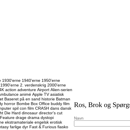
e
1930'erne
1940'erne
1950'erne
1990'erne
2. verdenskrig
2000'erne
4K
action
adventure
Airport
Alien-serien
ambulance
animé
Apple TV
asiatisk
et
Baseret på en sand historie
Batman
Ros, Brok og Spør
y horror
Bombe
Box Office
buddy film
puter spil
con film
CRASH
dans
dansk
ht
Die Hard
dinosaur
director's cut
 Feature
drage
drama
dystopi
Navn
me
ekstramateriale
engelsk
erotisk
ntasy
farlige dyr
Fast & Furious
fiasko