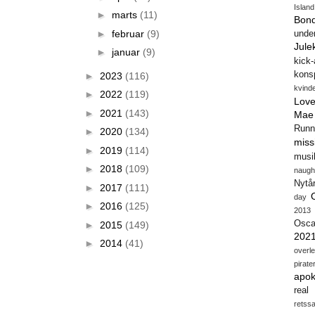
Island
►
marts
(11)
Bon
►
februar
(9)
unde
Jule
►
januar
(9)
kick
konsp
►
2023
(116)
kvind
►
2022
(119)
Love
►
2021
(143)
Mae
Runn
►
2020
(134)
miss
►
2019
(114)
musi
►
2018
(109)
naugh
Nytå
►
2017
(111)
day
►
2016
(125)
2013
Osca
►
2015
(149)
202
►
2014
(41)
overl
pirate
apok
real
retss