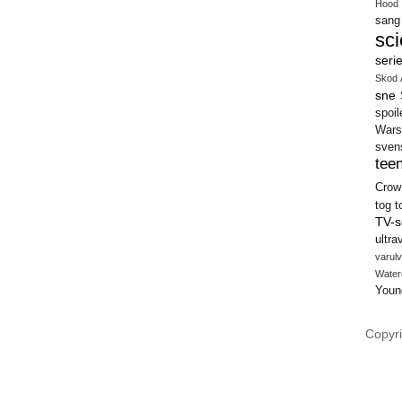
Hood
sang
sci
seri
Skod 
sne
spoil
Wars
sven
teen
Crow
tog
t
TV-s
ultra
varulv
Water
Youn
Copyri