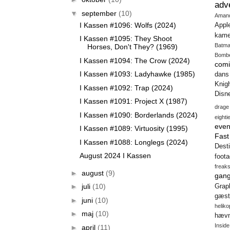
adv
▼
september
(10)
Aman
I Kassen #1096: Wolfs (2024)
Appl
kame
I Kassen #1095: They Shoot
Batm
Horses, Don't They? (1969)
Bomb
I Kassen #1094: The Crow (2024)
comi
I Kassen #1093: Ladyhawke (1985)
dans
Knig
I Kassen #1092: Trap (2024)
Disn
I Kassen #1091: Project X (1987)
drage
I Kassen #1090: Borderlands (2024)
eighti
even
I Kassen #1089: Virtuosity (1995)
Fas
I Kassen #1088: Longlegs (2024)
Desti
August 2024 I Kassen
foot
freak
►
august
(9)
gang
►
juli
(10)
Gra
gæst
►
juni
(10)
heliko
►
maj
(10)
hæv
Insid
►
april
(11)