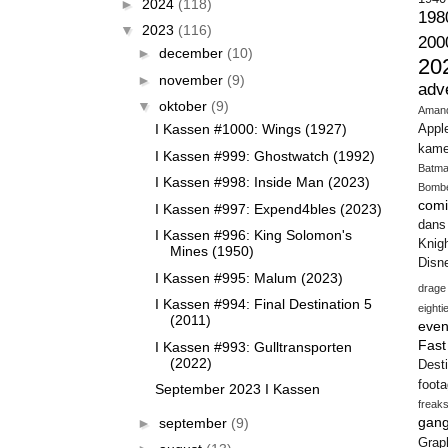
►
2024
(118)
198
▼
2023
(116)
200
►
december
(10)
20
►
november
(9)
adv
▼
oktober
(9)
Aman
I Kassen #1000: Wings (1927)
Appl
kame
I Kassen #999: Ghostwatch (1992)
Batm
I Kassen #998: Inside Man (2023)
Bomb
comi
I Kassen #997: Expend4bles (2023)
dans
I Kassen #996: King Solomon's
Knig
Mines (1950)
Disn
I Kassen #995: Malum (2023)
drage
I Kassen #994: Final Destination 5
eighti
(2011)
even
Fas
I Kassen #993: Gulltransporten
(2022)
Desti
foot
September 2023 I Kassen
freak
gang
►
september
(9)
Gra