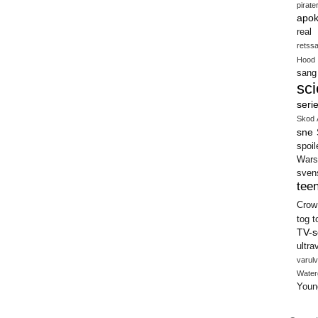
pirate
apok
real
retss
Hood
sang
sci
seri
Skod 
sne
spoil
Wars
sven
teen
Crow
tog
t
TV-s
ultra
varulv
Water
Youn