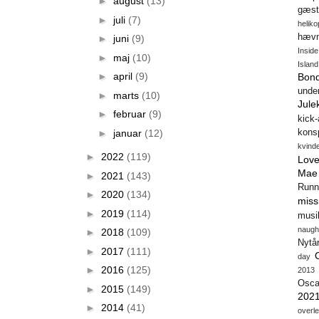
►
august
(13)
gæst
►
juli
(7)
heliko
hæv
►
juni
(9)
Insid
►
maj
(10)
Island
►
april
(9)
Bon
unde
►
marts
(10)
Jule
►
februar
(9)
kick
►
januar
(12)
konsp
kvind
►
2022
(119)
Love
Mae
►
2021
(143)
Runn
►
2020
(134)
miss
►
2019
(114)
musi
naugh
►
2018
(109)
Nytå
►
2017
(111)
day
►
2016
(125)
2013
Osca
►
2015
(149)
202
►
2014
(41)
overl