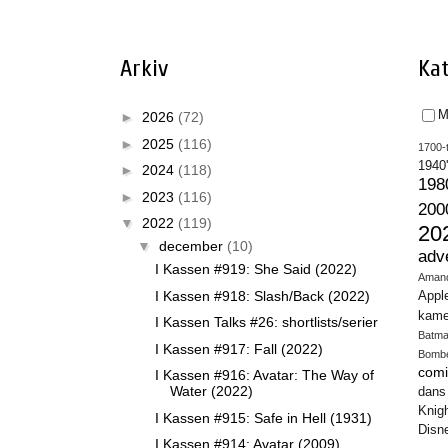
Arkiv
Kat
M
►
2026
(72)
►
2025
(116)
1700-t
1940
►
2024
(118)
198
►
2023
(116)
200
▼
2022
(119)
20
▼
december
(10)
adv
I Kassen #919: She Said (2022)
Aman
I Kassen #918: Slash/Back (2022)
Appl
kame
I Kassen Talks #26: shortlists/serier
Batm
I Kassen #917: Fall (2022)
Bomb
comi
I Kassen #916: Avatar: The Way of
Water (2022)
dans
Knig
I Kassen #915: Safe in Hell (1931)
Disn
I Kassen #914: Avatar (2009)