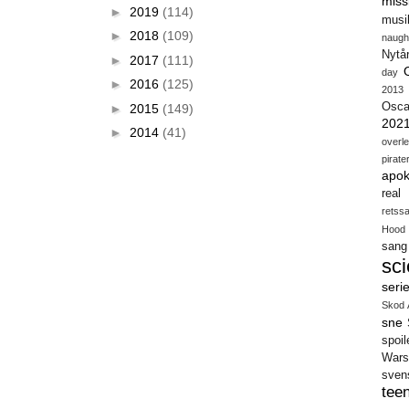
miss
►
2019
(114)
musi
►
2018
(109)
naugh
Nytå
►
2017
(111)
day
►
2016
(125)
2013
Osca
►
2015
(149)
202
►
2014
(41)
overl
pirate
apok
real
retss
Hood
sang
sci
seri
Skod 
sne
spoil
Wars
sven
teen