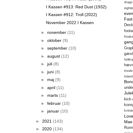
drage
I Kassen #913: Red Dust (1932)
eighti
even
I Kassen #912: Troll (2022)
Fas
November 2022 I Kassen
Desti
foot
►
november
(11)
freak
►
oktober
(9)
gang
►
september
(10)
Gra
gæst
►
august
(12)
heliko
►
juli
(8)
hæv
Insid
►
juni
(8)
Island
►
maj
(9)
Bon
►
april
(11)
unde
Jule
►
marts
(11)
kick
►
februar
(10)
konsp
kvind
►
januar
(10)
Love
►
2021
(143)
Mae
Runn
►
2020
(134)