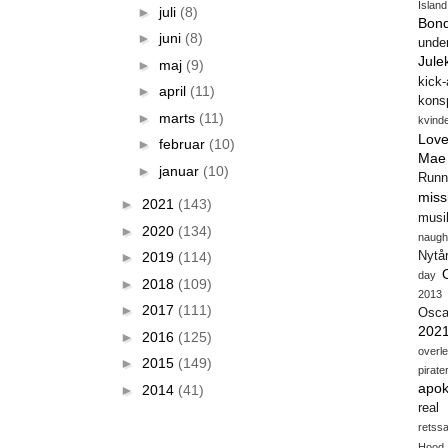
Island
►
juli
(8)
Bon
►
juni
(8)
unde
Jule
►
maj
(9)
kick
►
april
(11)
konsp
►
marts
(11)
kvind
Love
►
februar
(10)
Mae
►
januar
(10)
Runn
miss
►
2021
(143)
musi
►
2020
(134)
naugh
►
2019
(114)
Nytå
day
►
2018
(109)
2013
►
2017
(111)
Osca
202
►
2016
(125)
overl
►
2015
(149)
pirate
apok
►
2014
(41)
real
retss
Hood