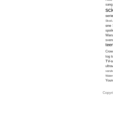
sang
sci
seri
Skod 
sne
spoil
Wars
sven
teen
Crow
tog
t
TV-s
ultra
varulv
Water
Youn
Copyri