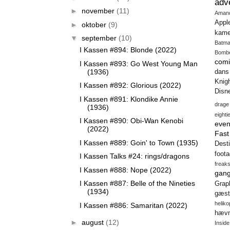
adv
►
november
(11)
Aman
Appl
►
oktober
(9)
kame
▼
september
(10)
Batm
I Kassen #894: Blonde (2022)
Bomb
comi
I Kassen #893: Go West Young Man
(1936)
dans
Knig
I Kassen #892: Glorious (2022)
Disn
I Kassen #891: Klondike Annie
drage
(1936)
eighti
I Kassen #890: Obi-Wan Kenobi
even
(2022)
Fas
I Kassen #889: Goin' to Town (1935)
Desti
foot
I Kassen Talks #24: rings/dragons
freak
I Kassen #888: Nope (2022)
gang
I Kassen #887: Belle of the Nineties
Gra
(1934)
gæst
heliko
I Kassen #886: Samaritan (2022)
hæv
►
august
(12)
Insid