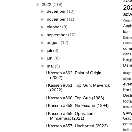
200
▼
2022
(119)
20
►
december
(10)
adv
►
november
(11)
Aman
Appl
►
oktober
(9)
kame
►
september
(10)
Batm
►
august
(12)
Bomb
comi
►
juli
(8)
dans
►
juni
(8)
Knig
Disn
▼
maj
(9)
I Kassen #862: Point of Origin
drage
(2002)
eighti
even
I Kassen #861: Top Gun: Maverick
Fas
(2022)
Desti
I Kassen #860: Top Gun (1986)
foot
I Kassen #859: No Escape (1994)
freak
gang
I Kassen #858: Operation
Mincemeat (2021)
Gra
gæst
I Kassen #857: Uncharted (2022)
heliko