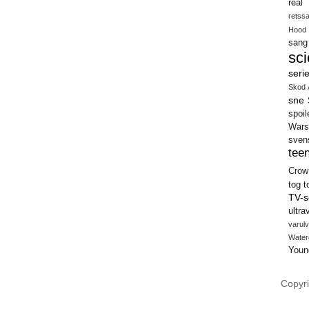
real
retss
Hood
sang
sci
seri
Skod 
sne
spoil
Wars
sven
teen
Crow
tog
t
TV-s
ultra
varulv
Water
Youn
Copyri