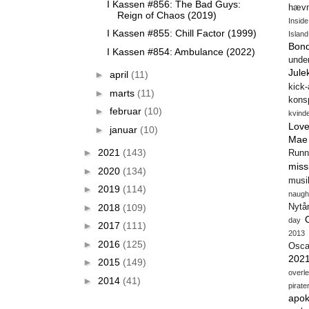
I Kassen #856: The Bad Guys:
hæv
Reign of Chaos (2019)
Insid
I Kassen #855: Chill Factor (1999)
Island
Bon
I Kassen #854: Ambulance (2022)
unde
Jule
►
april
(11)
kick
►
marts
(11)
konsp
►
februar
(10)
kvind
Love
►
januar
(10)
Mae
►
2021
(143)
Runn
miss
►
2020
(134)
musi
►
2019
(114)
naugh
►
2018
(109)
Nytå
day
►
2017
(111)
2013
►
2016
(125)
Osca
202
►
2015
(149)
overl
►
2014
(41)
pirate
apok