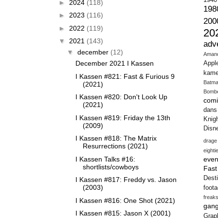
1940
►
2024
(118)
198
►
2023
(116)
200
►
2022
(119)
20
▼
2021
(143)
adv
▼
december
(12)
Aman
December 2021 I Kassen
Appl
kame
I Kassen #821: Fast & Furious 9
Batm
(2021)
Bomb
I Kassen #820: Don't Look Up
comi
(2021)
dans
I Kassen #819: Friday the 13th
Knig
(2009)
Disn
I Kassen #818: The Matrix
drage
Resurrections (2021)
eighti
I Kassen Talks #16:
even
shortlists/cowboys
Fas
Desti
I Kassen #817: Freddy vs. Jason
(2003)
foot
freak
I Kassen #816: One Shot (2021)
gang
I Kassen #815: Jason X (2001)
Gra