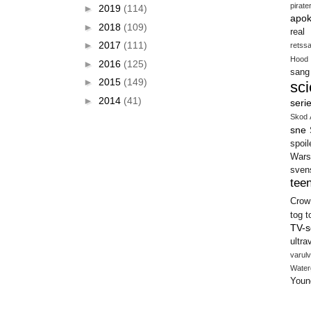
pirate
►
2019
(114)
apok
►
2018
(109)
real
►
2017
(111)
retss
Hood
►
2016
(125)
sang
►
2015
(149)
sci
►
2014
(41)
seri
Skod 
sne
spoil
Wars
sven
teen
Crow
tog
t
TV-s
ultra
varulv
Water
Youn