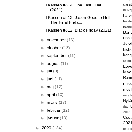
gæst
I Kassen #814: The Last Duel
(2021)
heliko
hæv
I Kassen #813: Jason Goes to Hell:
Insid
The Final Frida...
Island
I Kassen #812: Black Friday (2021)
Bon
unde
►
november
(13)
Jule
►
oktober
(12)
kick
►
september
(11)
konsp
kvind
►
august
(11)
Love
►
juli
(9)
Mae
Runn
►
juni
(11)
miss
►
maj
(12)
musi
►
april
(10)
naugh
Nytå
►
marts
(17)
day
►
februar
(12)
2013
►
januar
(13)
Osca
202
►
2020
(134)
overl