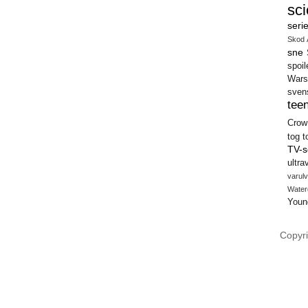
sci
seri
Skod 
sne
spoil
Wars
sven
teen
Crow
tog
t
TV-s
ultra
varulv
Water
Youn
Copyri