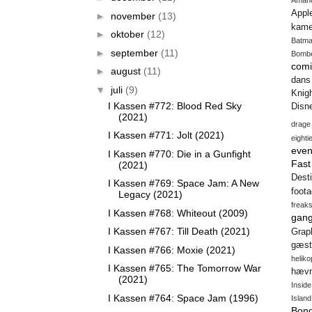
Aman
Appl
►
november
(13)
kame
►
oktober
(12)
Batm
►
september
(11)
Bomb
comi
►
august
(11)
dans
▼
juli
(9)
Knig
I Kassen #772: Blood Red Sky
Disn
(2021)
drage
I Kassen #771: Jolt (2021)
eighti
even
I Kassen #770: Die in a Gunfight
Fas
(2021)
Desti
I Kassen #769: Space Jam: A New
foot
Legacy (2021)
freak
I Kassen #768: Whiteout (2009)
gang
I Kassen #767: Till Death (2021)
Gra
gæst
I Kassen #766: Moxie (2021)
heliko
I Kassen #765: The Tomorrow War
hæv
(2021)
Insid
I Kassen #764: Space Jam (1996)
Island
Bon