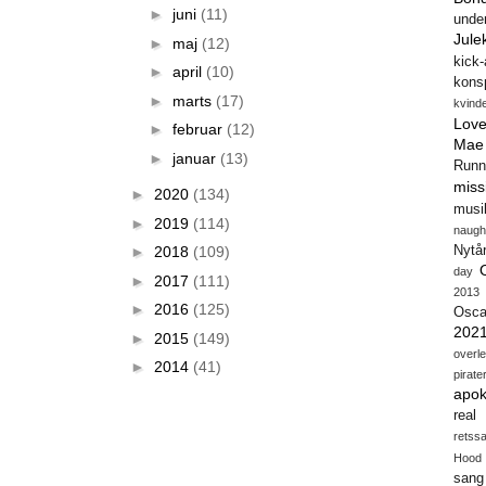
►
juni
(11)
unde
Jule
►
maj
(12)
kick
►
april
(10)
konsp
►
marts
(17)
kvind
Love
►
februar
(12)
Mae
►
januar
(13)
Runn
miss
►
2020
(134)
musi
►
2019
(114)
naugh
►
2018
(109)
Nytå
day
►
2017
(111)
2013
►
2016
(125)
Osca
202
►
2015
(149)
overl
►
2014
(41)
pirate
apok
real
retss
Hood
sang