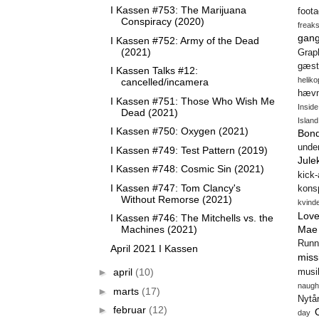
I Kassen #753: The Marijuana
foot
Conspiracy (2020)
freak
gang
I Kassen #752: Army of the Dead
(2021)
Gra
gæst
I Kassen Talks #12:
heliko
cancelled/incamera
hæv
I Kassen #751: Those Who Wish Me
Insid
Dead (2021)
Island
I Kassen #750: Oxygen (2021)
Bon
unde
I Kassen #749: Test Pattern (2019)
Jule
I Kassen #748: Cosmic Sin (2021)
kick
I Kassen #747: Tom Clancy's
konsp
Without Remorse (2021)
kvind
Love
I Kassen #746: The Mitchells vs. the
Mae
Machines (2021)
Runn
April 2021 I Kassen
miss
►
april
(10)
musi
naugh
►
marts
(17)
Nytå
►
februar
(12)
day