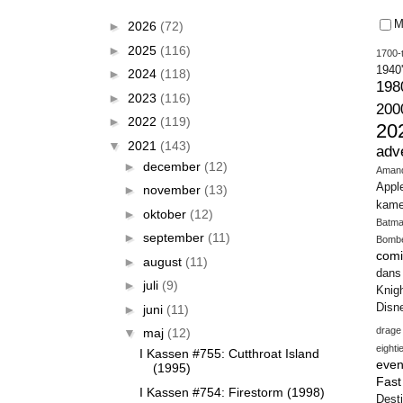
M
►
2026
(72)
►
2025
(116)
1700-t
1940
►
2024
(118)
198
►
2023
(116)
200
►
2022
(119)
20
▼
2021
(143)
adv
►
december
(12)
Aman
Appl
►
november
(13)
kame
►
oktober
(12)
Batm
►
september
(11)
Bomb
comi
►
august
(11)
dans
►
juli
(9)
Knig
Disn
►
juni
(11)
drage
▼
maj
(12)
eighti
I Kassen #755: Cutthroat Island
even
(1995)
Fas
I Kassen #754: Firestorm (1998)
Desti