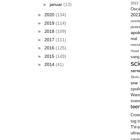
2013
►
januar
(13)
Osca
202
►
2020
(134)
overl
►
2019
(114)
pirate
►
2018
(109)
apok
real
►
2017
(111)
retss
►
2016
(125)
Hood
►
2015
(149)
sang
sci
►
2014
(41)
seri
Skod 
sne
spoil
Wars
sven
teen
Crow
tog
t
TV-s
ultra
varulv