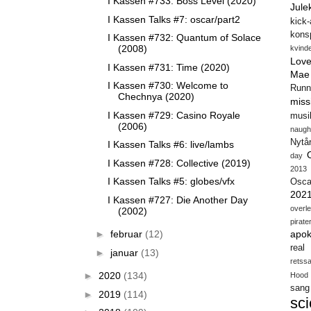
I Kassen #733: Boss Level (2020)
Jule
I Kassen Talks #7: oscar/part2
kick
konsp
I Kassen #732: Quantum of Solace
(2008)
kvind
Love
I Kassen #731: Time (2020)
Mae
I Kassen #730: Welcome to
Runn
Chechnya (2020)
miss
I Kassen #729: Casino Royale
musi
(2006)
naugh
Nytå
I Kassen Talks #6: live/lambs
day
I Kassen #728: Collective (2019)
2013
I Kassen Talks #5: globes/vfx
Osca
202
I Kassen #727: Die Another Day
overl
(2002)
pirate
►
februar
(12)
apok
real
►
januar
(13)
retss
►
2020
(134)
Hood
sang
►
2019
(114)
sci