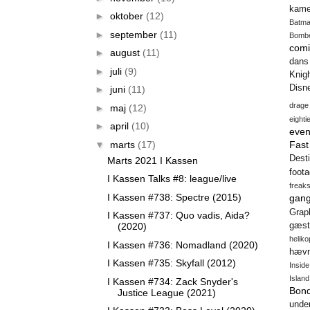
kame
►
oktober
(12)
Batm
►
september
(11)
Bomb
comi
►
august
(11)
dans
►
juli
(9)
Knig
Disn
►
juni
(11)
drage
►
maj
(12)
eighti
►
april
(10)
even
▼
marts
(17)
Fas
Desti
Marts 2021 I Kassen
foot
I Kassen Talks #8: league/live
freak
I Kassen #738: Spectre (2015)
gang
Gra
I Kassen #737: Quo vadis, Aida?
(2020)
gæst
heliko
I Kassen #736: Nomadland (2020)
hæv
I Kassen #735: Skyfall (2012)
Insid
Island
I Kassen #734: Zack Snyder's
Bon
Justice League (2021)
unde