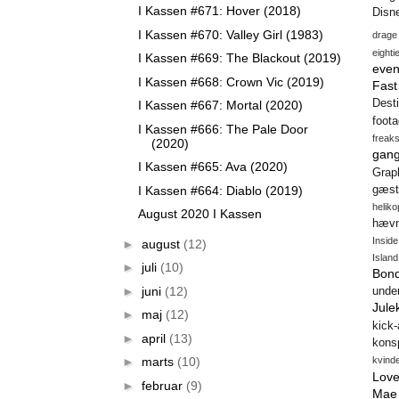
I Kassen #671: Hover (2018)
Disn
I Kassen #670: Valley Girl (1983)
drage
eighti
I Kassen #669: The Blackout (2019)
even
I Kassen #668: Crown Vic (2019)
Fas
Desti
I Kassen #667: Mortal (2020)
foot
I Kassen #666: The Pale Door
freak
(2020)
gang
I Kassen #665: Ava (2020)
Gra
I Kassen #664: Diablo (2019)
gæst
heliko
August 2020 I Kassen
hæv
Insid
►
august
(12)
Island
►
juli
(10)
Bon
►
juni
(12)
unde
Jule
►
maj
(12)
kick
►
april
(13)
konsp
kvind
►
marts
(10)
Love
►
februar
(9)
Mae