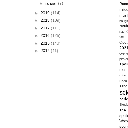
►
januar
(7)
Runn
miss
►
2019
(114)
musi
►
2018
(109)
naugh
Nytå
►
2017
(111)
day
►
2016
(125)
2013
Osca
►
2015
(149)
202
►
2014
(41)
overl
pirate
apok
real
retss
Hood
sang
sci
seri
Skod 
sne
spoil
Wars
sven