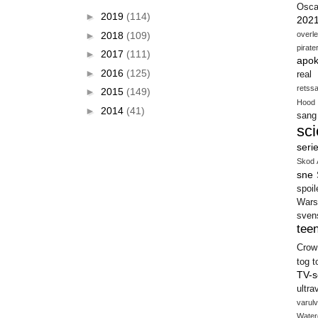
Osca
►
2019
(114)
202
►
2018
(109)
overl
pirate
►
2017
(111)
apok
►
2016
(125)
real
retss
►
2015
(149)
Hood
►
2014
(41)
sang
sci
seri
Skod 
sne
spoil
Wars
sven
teen
Crow
tog
t
TV-s
ultra
varulv
Water