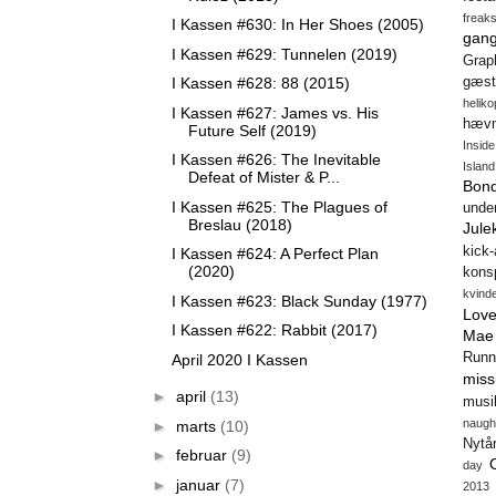
freak
I Kassen #630: In Her Shoes (2005)
gang
I Kassen #629: Tunnelen (2019)
Gra
I Kassen #628: 88 (2015)
gæst
heliko
I Kassen #627: James vs. His
hæv
Future Self (2019)
Insid
I Kassen #626: The Inevitable
Island
Defeat of Mister & P...
Bon
I Kassen #625: The Plagues of
unde
Breslau (2018)
Jule
kick
I Kassen #624: A Perfect Plan
(2020)
konsp
kvind
I Kassen #623: Black Sunday (1977)
Love
I Kassen #622: Rabbit (2017)
Mae
Runn
April 2020 I Kassen
miss
►
april
(13)
musi
naugh
►
marts
(10)
Nytå
►
februar
(9)
day
►
januar
(7)
2013