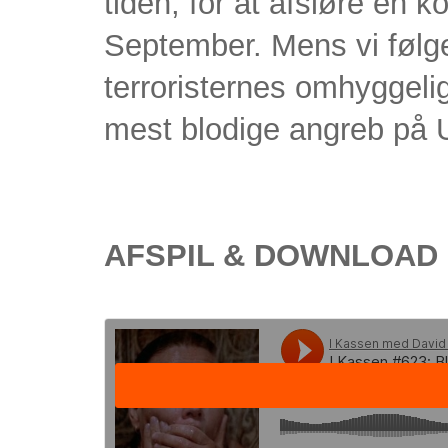
tiden, for at afsløre en
September. Mens vi følge
terroristernes omhyggelig
mest blodige angreb på U
AFSPIL & DOWNLOAD