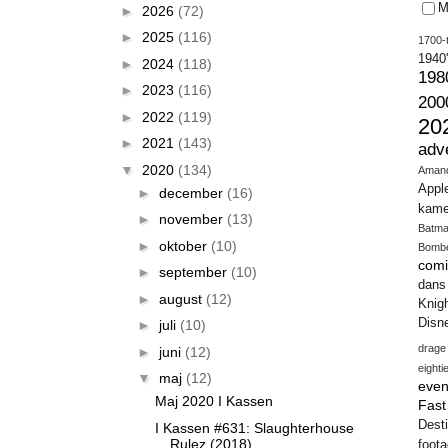
M
►
2026
(72)
►
2025
(116)
1700-t
1940
►
2024
(118)
198
►
2023
(116)
200
►
2022
(119)
20
►
2021
(143)
adv
▼
2020
(134)
Aman
Appl
►
december
(16)
kame
►
november
(13)
Batm
►
oktober
(10)
Bomb
comi
►
september
(10)
dans
►
august
(12)
Knig
Disn
►
juli
(10)
drage
►
juni
(12)
eighti
▼
maj
(12)
even
Maj 2020 I Kassen
Fas
Desti
I Kassen #631: Slaughterhouse
Rulez (2018)
foot