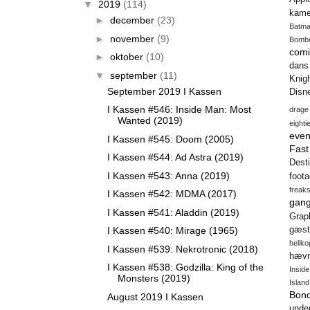
▼
2019
(114)
kame
►
december
(23)
Batm
►
november
(9)
Bomb
comi
►
oktober
(10)
dans
▼
september
(11)
Knig
September 2019 I Kassen
Disn
I Kassen #546: Inside Man: Most
drage
Wanted (2019)
eighti
even
I Kassen #545: Doom (2005)
Fas
I Kassen #544: Ad Astra (2019)
Desti
I Kassen #543: Anna (2019)
foot
freak
I Kassen #542: MDMA (2017)
gang
I Kassen #541: Aladdin (2019)
Gra
I Kassen #540: Mirage (1965)
gæst
heliko
I Kassen #539: Nekrotronic (2018)
hæv
I Kassen #538: Godzilla: King of the
Insid
Monsters (2019)
Island
Bon
August 2019 I Kassen
unde