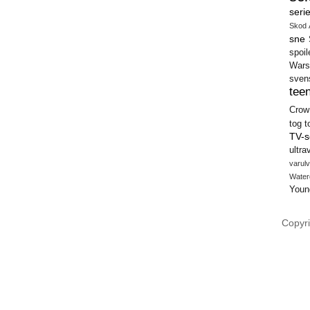
seri
Skod 
sne
spoil
Wars
sven
teen
Crow
tog
t
TV-s
ultra
varulv
Water
Youn
Copyri