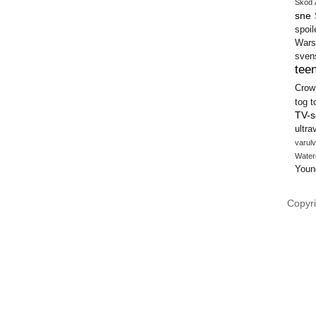
Skod 
sne
spoil
Wars
sven
teen
Crow
tog
t
TV-s
ultra
varulv
Water
Youn
Copyri