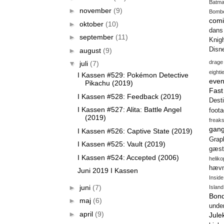
Batm
►
november
(9)
Bomb
comi
►
oktober
(10)
dans
►
september
(11)
Knig
Disn
►
august
(9)
drage
▼
juli
(7)
eighti
I Kassen #529: Pokémon Detective
even
Pikachu (2019)
Fas
I Kassen #528: Feedback (2019)
Desti
I Kassen #527: Alita: Battle Angel
foot
(2019)
freak
gang
I Kassen #526: Captive State (2019)
Gra
I Kassen #525: Vault (2019)
gæst
I Kassen #524: Accepted (2006)
heliko
hæv
Juni 2019 I Kassen
Insid
►
juni
(7)
Island
Bon
►
maj
(6)
unde
►
april
(9)
Jule