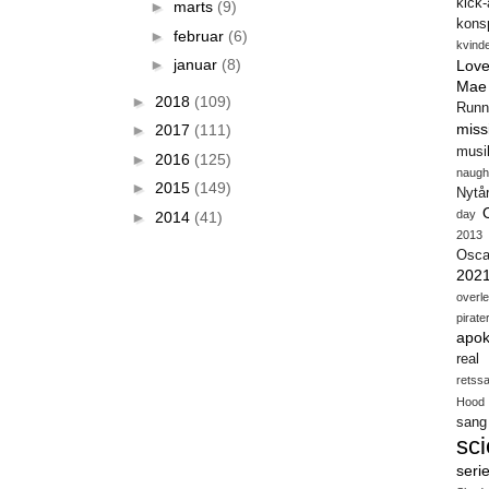
kick
►
marts
(9)
konsp
►
februar
(6)
kvind
►
januar
(8)
Love
Mae
►
2018
(109)
Runn
miss
►
2017
(111)
musi
►
2016
(125)
naugh
►
2015
(149)
Nytå
day
►
2014
(41)
2013
Osca
202
overl
pirate
apok
real
retss
Hood
sang
sci
seri