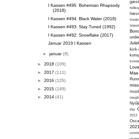
gæst
I Kassen #495: Bohemian Rhapsody
heliko
(2018)
hæv
I Kassen #494: Black Water (2018)
Insid
Island
I Kassen #493: Stay Tuned (1992)
Bon
I Kassen #492: Snowflake (2017)
unde
Jule
Januar 2019 I Kassen
kick
►
januar
(8)
konsp
kvind
►
2018
(109)
Love
►
2017
(111)
Mae
Runn
►
2016
(125)
miss
►
2015
(149)
musi
►
2014
(41)
naugh
Nytå
day
2013
Osca
202
overl
pirate