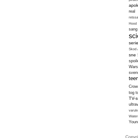
apok
real
retss
Hood
sang
sci
seri
Skod 
sne
spoil
Wars
sven
teen
Crow
tog
t
TV-s
ultra
varulv
Water
Youn
Copyri