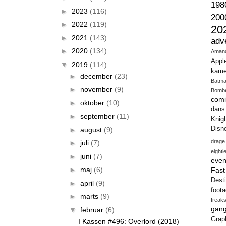
198
►
2023
(116)
200
►
2022
(119)
20
►
2021
(143)
adv
►
2020
(134)
Aman
Appl
▼
2019
(114)
kame
►
december
(23)
Batm
►
november
(9)
Bomb
comi
►
oktober
(10)
dans
►
september
(11)
Knig
Disn
►
august
(9)
drage
►
juli
(7)
eighti
►
juni
(7)
even
►
maj
(6)
Fas
Desti
►
april
(9)
foot
►
marts
(9)
freak
gang
▼
februar
(6)
Gra
I Kassen #496: Overlord (2018)