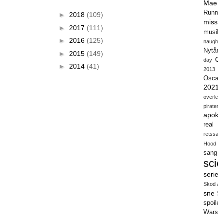
Mae
Runn
►
2018
(109)
miss
►
2017
(111)
musi
►
2016
(125)
naugh
Nytå
►
2015
(149)
day
►
2014
(41)
2013
Osca
202
overl
pirate
apok
real
retss
Hood
sang
sci
seri
Skod 
sne
spoil
Wars