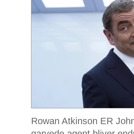
Rowan Atkinson ER Johnn
garvede agent bliver endn