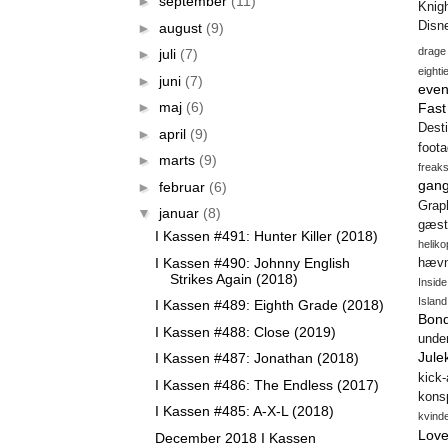
►
september
(11)
Knig
Disn
►
august
(9)
drage
►
juli
(7)
eighti
►
juni
(7)
even
►
maj
(6)
Fas
Desti
►
april
(9)
foot
►
marts
(9)
freak
gang
►
februar
(6)
Gra
▼
januar
(8)
gæst
I Kassen #491: Hunter Killer (2018)
heliko
I Kassen #490: Johnny English
hæv
Strikes Again (2018)
Insid
Island
I Kassen #489: Eighth Grade (2018)
Bon
I Kassen #488: Close (2019)
unde
Jule
I Kassen #487: Jonathan (2018)
kick
I Kassen #486: The Endless (2017)
konsp
I Kassen #485: A-X-L (2018)
kvind
Love
December 2018 I Kassen