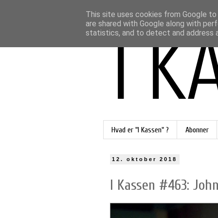
This site uses cookies from Google to d
are shared with Google along with perf
statistics, and to detect and address 
Hvad er "I Kassen" ?
Abonner
12. oktober 2018
I Kassen #463: John