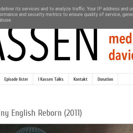
eliver its services and to analyze traffic. Your IP address and 
ormance and security metrics to ensure quality of service, gen
abuse.
Episode lister
I Kassen Talks
Kontakt
Donation
ny English Reborn (2011)