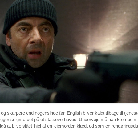
og skarpere end nogensinde før. English bliver kaldt tilbage til tjenest
lægger snigmordet på et statsoverhoved. Undervejs må han kæmpe mo
å at blive slået ihjel af en lejemorder, klædt ud som en rengøringsd