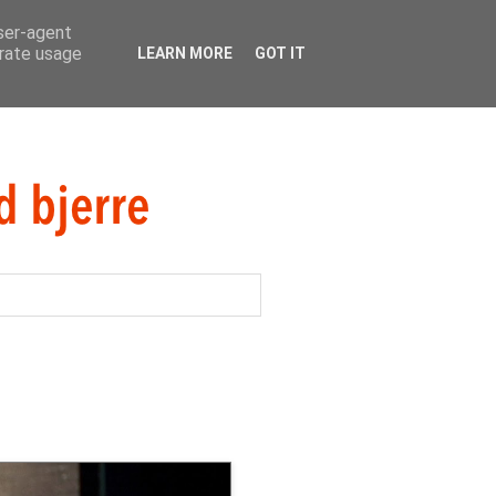
user-agent
erate usage
LEARN MORE
GOT IT