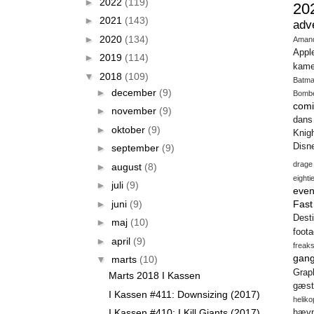
►
2022
(119)
20
►
2021
(143)
adv
►
2020
(134)
Aman
Appl
►
2019
(114)
kame
▼
2018
(109)
Batm
►
december
(9)
Bomb
comi
►
november
(9)
dans
►
oktober
(9)
Knig
Disn
►
september
(9)
drage
►
august
(8)
eighti
►
juli
(9)
even
►
juni
(9)
Fas
Desti
►
maj
(10)
foot
►
april
(9)
freak
gang
▼
marts
(10)
Gra
Marts 2018 I Kassen
gæst
I Kassen #411: Downsizing (2017)
heliko
I Kassen #410: I Kill Giants (2017)
hæv