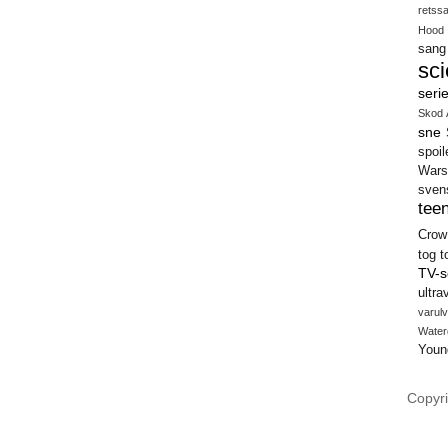
retss
Hood
sang
sci
seri
Skod 
sne
spoil
Wars
sven
teen
Crow
tog
t
TV-s
ultra
varulv
Water
Youn
Copyri