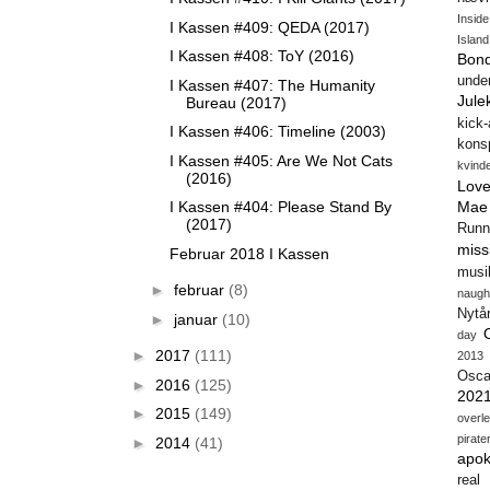
Insid
I Kassen #409: QEDA (2017)
Island
I Kassen #408: ToY (2016)
Bon
unde
I Kassen #407: The Humanity
Jule
Bureau (2017)
kick
I Kassen #406: Timeline (2003)
konsp
I Kassen #405: Are We Not Cats
kvind
(2016)
Love
I Kassen #404: Please Stand By
Mae
(2017)
Runn
miss
Februar 2018 I Kassen
musi
►
februar
(8)
naugh
Nytå
►
januar
(10)
day
►
2017
(111)
2013
Osca
►
2016
(125)
202
►
2015
(149)
overl
pirate
►
2014
(41)
apok
real