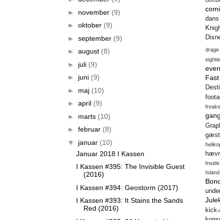
comi
►
november
(9)
dans
►
oktober
(9)
Knig
Disn
►
september
(9)
drage
►
august
(8)
eighti
►
juli
(9)
even
►
juni
(9)
Fas
Desti
►
maj
(10)
foot
►
april
(9)
freak
gang
►
marts
(10)
Gra
►
februar
(8)
gæst
▼
januar
(10)
heliko
Januar 2018 I Kassen
hæv
Insid
I Kassen #395: The Invisible Guest
Island
(2016)
Bon
I Kassen #394: Geostorm (2017)
unde
Jule
I Kassen #393: It Stains the Sands
Red (2016)
kick
konsp