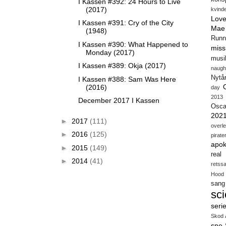
I Kassen #392: 24 Hours to Live
(2017)
kvind
Love
I Kassen #391: Cry of the City
Mae
(1948)
Runn
I Kassen #390: What Happened to
miss
Monday (2017)
musi
I Kassen #389: Okja (2017)
naugh
Nytå
I Kassen #388: Sam Was Here
(2016)
day
2013
December 2017 I Kassen
Osca
202
►
2017
(111)
overl
►
2016
(125)
pirate
apok
►
2015
(149)
real
►
2014
(41)
retss
Hood
sang
sci
seri
Skod 
sne