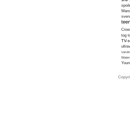
spoil
Wars
sven
teen
Crow
tog
t
TV-s
ultra
varulv
Water
Youn
Copyri