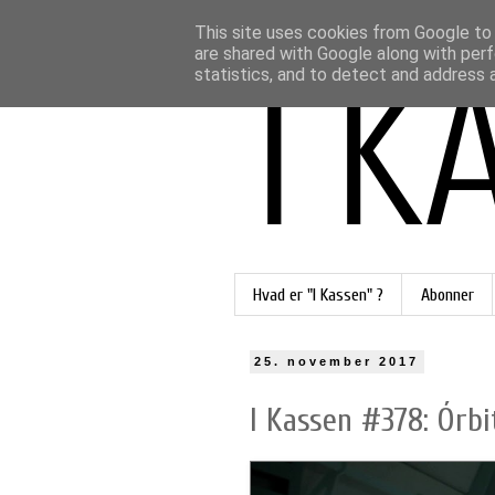
This site uses cookies from Google to d
are shared with Google along with perf
statistics, and to detect and address 
Hvad er "I Kassen" ?
Abonner
25. november 2017
I Kassen #378: Órbi