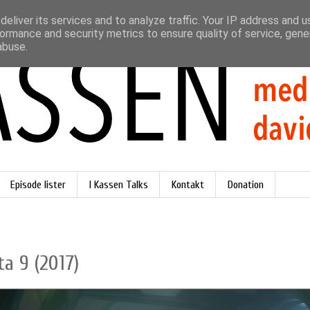
eliver its services and to analyze traffic. Your IP address and 
ormance and security metrics to ensure quality of service, gen
abuse.
Episode lister
I Kassen Talks
Kontakt
Donation
ta 9 (2017)