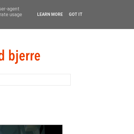
user-agent
erate usage
LEARN MORE
GOT IT