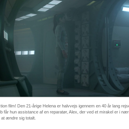
tion film! Den 21-årige Helena er halvvejs igennem en 40 år lang rejs
 får hun assistance af en reparatør, Alex, der ved et mirakel er i
l at ændre sig totalt.