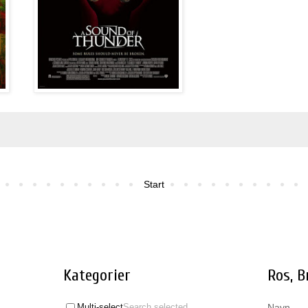
Start
Kategorier
Ros, 
Navn
Multi-select
Search selected