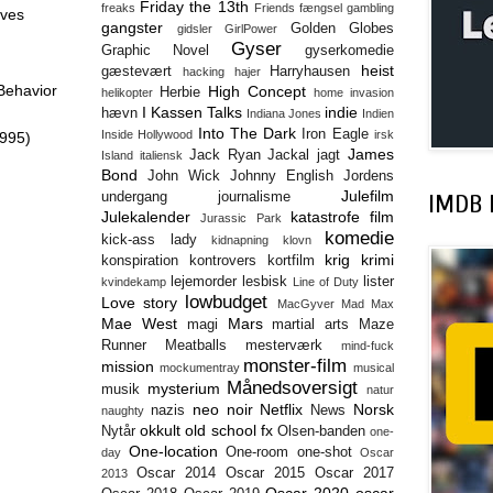
Friday the 13th
freaks
Friends
fængsel
gambling
eves
gangster
Golden Globes
gidsler
GirlPower
Gyser
Graphic Novel
gyserkomedie
heist
gæstevært
Harryhausen
hacking
hajer
Behavior
High Concept
Herbie
helikopter
home invasion
I Kassen Talks
indie
hævn
Indiana Jones
Indien
Into The Dark
Iron Eagle
Inside Hollywood
irsk
1995)
James
Jack Ryan
Jackal
jagt
Island
italiensk
Bond
John Wick
Johnny English
Jordens
Julefilm
undergang
journalisme
IMDB l
Julekalender
katastrofe film
Jurassic Park
komedie
kick-ass lady
kidnapning
klovn
krig
krimi
konspiration
kontrovers
kortfilm
lejemorder
lesbisk
lister
kvindekamp
Line of Duty
lowbudget
Love story
MacGyver
Mad Max
Mae West
Mars
magi
martial arts
Maze
Runner
Meatballs
mesterværk
mind-fuck
monster-film
mission
mockumentray
musical
Månedsoversigt
mysterium
musik
natur
neo noir
Netflix
Norsk
nazis
News
naughty
okkult
old school fx
Nytår
Olsen-banden
one-
One-location
One-room
one-shot
day
Oscar
Oscar 2014
Oscar 2015
Oscar 2017
2013