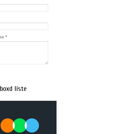
lse
*
boxd liste