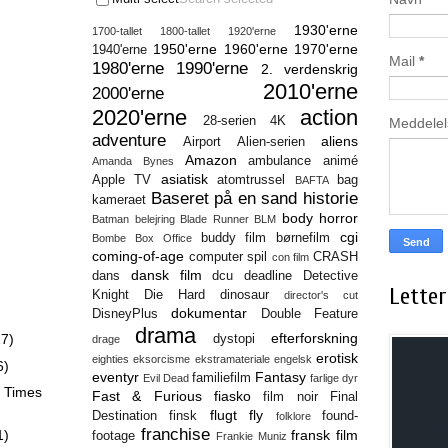
1930'erne
1700-tallet
1800-tallet
1920'erne
1950'erne
1960'erne
1970'erne
1940'erne
Mail
*
1980'erne
1990'erne
2. verdenskrig
2010'erne
2000'erne
2020'erne
action
28-serien
4K
Meddele
adventure
aliens
Airport
Alien-serien
Amazon
ambulance
animé
Amanda Bynes
asiatisk
Apple TV
atomtrussel
bag
BAFTA
Baseret på en sand historie
kameraet
body horror
Batman
belejring
Blade Runner
BLM
cgi
buddy film
børnefilm
Bombe
Box Office
coming-of-age
computer spil
CRASH
con film
dansk film
dans
dcu
deadline
Detective
Letter
Knight
Die Hard
dinosaur
director's cut
dokumentar
DisneyPlus
Double Feature
drama
efterforskning
17)
dystopi
drage
erotisk
eighties
eksorcisme
ekstramateriale
engelsk
6)
eventyr
Fantasy
familiefilm
Evil Dead
farlige dyr
k Times
Fast & Furious
fiasko
film noir
Final
flugt
fly
Destination
finsk
found-
folklore
franchise
1)
fransk film
footage
Frankie Muniz