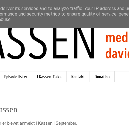
eliver its services and to analyze traffic. Your IP address and 
ormance and security metrics to ensure quality of service, gen
abuse.
Episode lister
I Kassen Talks
Kontakt
Donation
assen
er er blevet anmeldt I Kassen i September.