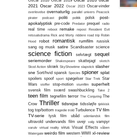
Oscar 2020
oscar
Oscar 2018
Oscar 2019
2021
Oscar 2022
Oscar-vinder
Oscar 2023
overnaturlig
overlevelse
parallel univers
Peacock
politi
post-
polsk
pirater
podcast
politik
apokalyptisk
pre-code
prequel
Predator
radio
remake
real time
reboot
repost
Resident Evil
retssalsdrama
Rick and Morty
riddere
road trip
Robin
romantisk
robot
rumfilm
russisk
Hood
satire
sang og musk
Scandisaster
science
science fiction
sequel
selvtægt
seriemorder
skattejagt
Shakespeare
sketch
slasher
skræk
Skod Action
SkyShowtime
slapstick
spioner
sne
splat
Sort/hvid
spansk
Species
spoilers
spoof
spøgelser
Star
sport
Star Trek
superhelt
Wars
stop-motion
stoffer
stumfilm
svensk film
sværd
swashbuckling
Take 2
teen film
terror
tegnefilm
The
The Conjuring
Thriller
tidsrejse
Crow
tidssløjfe
tjekkisk
TV film
tog
top/bottom
Turbulence
tragedie
trold
TV-serie
tysk film
ubåd
udenlandsk film
ultravold
undervands film
uvejr
vampyr
valg
virus
Visual Effects
varulv
virtual reality
våben
weirdo film
xl-review
western
WWII
Watergate