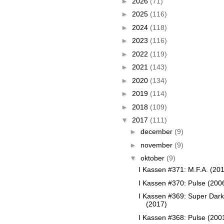
►
2026
(71)
►
2025
(116)
►
2024
(118)
►
2023
(116)
►
2022
(119)
►
2021
(143)
►
2020
(134)
►
2019
(114)
►
2018
(109)
▼
2017
(111)
►
december
(9)
►
november
(9)
▼
oktober
(9)
I Kassen #371: M.F.A. (20
I Kassen #370: Pulse (200
I Kassen #369: Super Dar
(2017)
I Kassen #368: Pulse (200