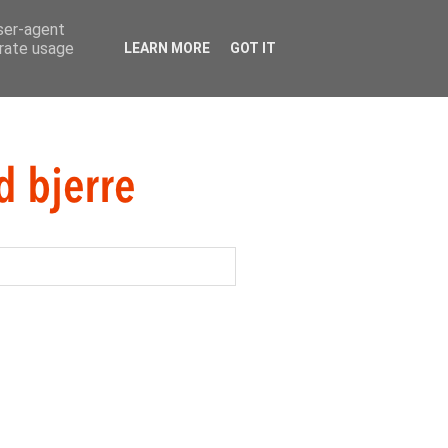
user-agent
erate usage
LEARN MORE
GOT IT