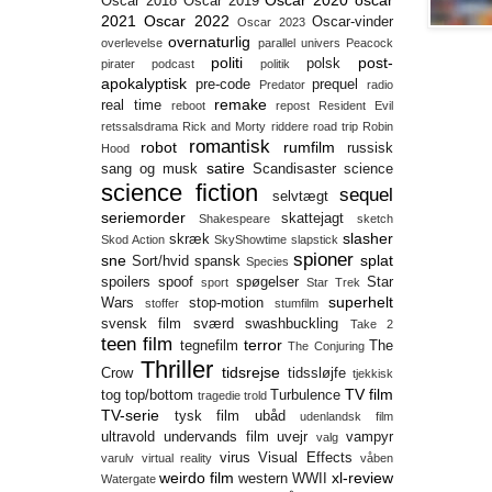
Oscar 2020
oscar
Oscar 2018
Oscar 2019
2021
Oscar 2022
Oscar-vinder
Oscar 2023
overnaturlig
overlevelse
parallel univers
Peacock
politi
post-
polsk
pirater
podcast
politik
apokalyptisk
pre-code
prequel
Predator
radio
remake
real time
reboot
repost
Resident Evil
retssalsdrama
Rick and Morty
riddere
road trip
Robin
romantisk
robot
rumfilm
russisk
Hood
satire
sang og musk
Scandisaster
science
science fiction
sequel
selvtægt
seriemorder
skattejagt
Shakespeare
sketch
slasher
skræk
Skod Action
SkyShowtime
slapstick
spioner
sne
splat
Sort/hvid
spansk
Species
spoilers
spoof
spøgelser
Star
sport
Star Trek
superhelt
Wars
stop-motion
stoffer
stumfilm
svensk film
sværd
swashbuckling
Take 2
teen film
terror
tegnefilm
The
The Conjuring
Thriller
tidsrejse
Crow
tidssløjfe
tjekkisk
TV film
tog
top/bottom
Turbulence
tragedie
trold
TV-serie
tysk film
ubåd
udenlandsk film
ultravold
undervands film
uvejr
vampyr
valg
virus
Visual Effects
varulv
virtual reality
våben
weirdo film
xl-review
western
WWII
Watergate