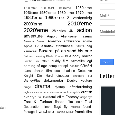
1930'erne
1700-tallet
1800-tallet
1920'erne
1950'erne
1960'erne
1970'erne
1940'erne
Mail
*
1980'erne
1990'erne
2. verdenskrig
2010'erne
2000'erne
2020'erne
action
28-serien
4K
Meddele
adventure
aliens
Airport
Alien-serien
Amazon
ambulance
animé
Amanda Bynes
asiatisk
Apple TV
atomtrussel
bag
BAFTA
Baseret på en sand historie
kameraet
body horror
Batman
belejring
Blade Runner
BLM
cgi
buddy film
børnefilm
Bombe
Box Office
coming-of-age
computer spil
CRASH
con film
dansk film
dans
dcu
deadline
Detective
Letter
Knight
Die Hard
dinosaur
director's cut
dokumentar
DisneyPlus
Double Feature
drama
efterforskning
dystopi
drage
erotisk
eighties
eksorcisme
ekstramateriale
engelsk
eventyr
Fantasy
familiefilm
Evil Dead
farlige dyr
Fast & Furious
fiasko
film noir
Final
flugt
fly
Destination
finsk
found-
folklore
atch
franchise
fransk film
footage
Frankie Muniz