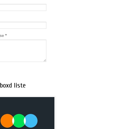
lse
*
boxd liste