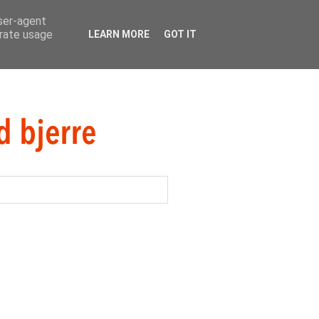
user-agent
erate usage
LEARN MORE
GOT IT