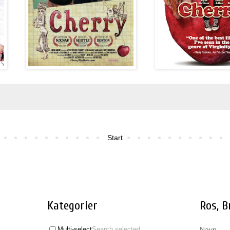
Start
Kategorier
Ros, 
Navn
Multi-select
Search selected