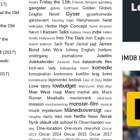
Friday the 13th
freaks
Friends
fængsel
gambling
017)
gangster
Golden Globes
gidsler
GirlPower
al the Old
Gyser
Graphic Novel
gyserkomedie
heist
gæstevært
Harryhausen
hacking
hajer
 the Old
High Concept
Herbie
helikopter
home invasion
I Kassen Talks
indie
hævn
Indiana Jones
Indien
Into The Dark
Iron Eagle
Inside Hollywood
irsk
 the
James
Jack Ryan
Jackal
jagt
Island
italiensk
Bond
John Wick
Johnny English
Jordens
ll (2017)
Julefilm
undergang
journalisme
IMDB l
awski
Julekalender
katastrofe film
Jurassic Park
komedie
kick-ass lady
kidnapning
klovn
2017)
krig
krimi
konspiration
kontrovers
kortfilm
lejemorder
lesbisk
lister
kvindekamp
Line of Duty
lowbudget
Love story
MacGyver
Mad Max
Mae West
Mars
magi
martial arts
Maze
Runner
Meatballs
mesterværk
mind-fuck
monster-film
mission
mockumentray
musical
Månedsoversigt
mysterium
musik
natur
neo noir
Netflix
Norsk
nazis
News
naughty
okkult
old school fx
Nytår
Olsen-banden
one-
One-location
One-room
one-shot
day
Oscar
Oscar 2014
Oscar 2015
Oscar 2017
2013