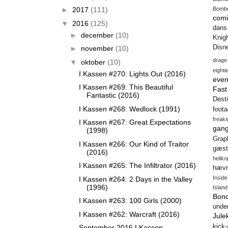
►
2017
(111)
Bomb
comi
▼
2016
(125)
dans
►
december
(10)
Knig
Disn
►
november
(10)
drage
▼
oktober
(10)
eighti
I Kassen #270: Lights Out (2016)
even
I Kassen #269: This Beautiful
Fas
Fantastic (2016)
Desti
I Kassen #268: Wedlock (1991)
foot
freak
I Kassen #267: Great Expectations
gang
(1998)
Gra
I Kassen #266: Our Kind of Traitor
gæst
(2016)
heliko
I Kassen #265: The Infiltrator (2016)
hæv
Insid
I Kassen #264: 2 Days in the Valley
(1996)
Island
Bon
I Kassen #263: 100 Girls (2000)
unde
I Kassen #262: Warcraft (2016)
Jule
kick
September 2016 I Kassen