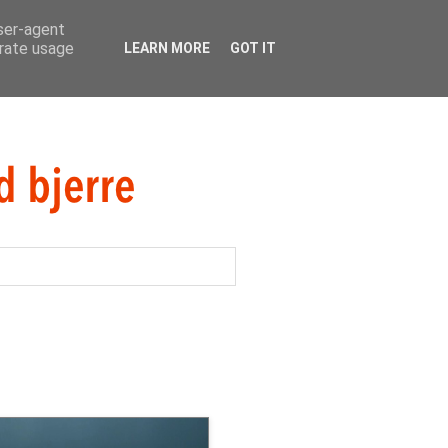
user-agent
erate usage
LEARN MORE
GOT IT