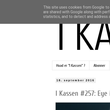
This site uses cookies from Google to d
are shared with Google along with perf
statistics, and to detect and address 
Hvad er "I Kassen" ?
Abonner
18. september 2016
I Kassen #257: Eye 