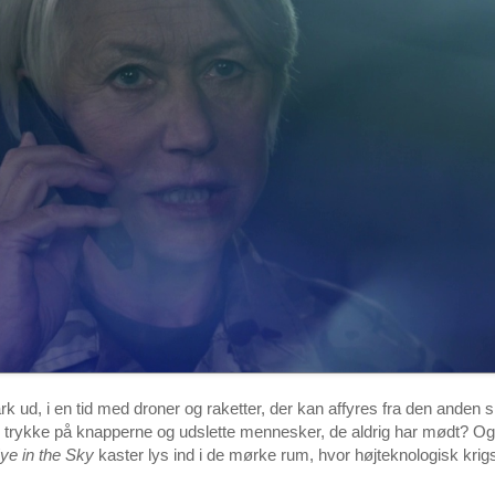
ud, i en tid med droner og raketter, der kan affyres fra den anden s
rykke på knapperne og udslette mennesker, de aldrig har mødt? Og hv
ye in the Sky
kaster lys ind i de mørke rum, hvor højteknologisk krigsf