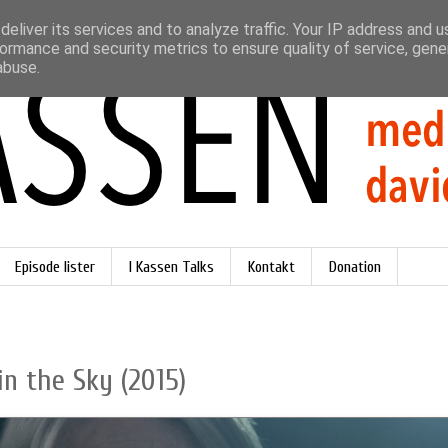
eliver its services and to analyze traffic. Your IP address and 
ormance and security metrics to ensure quality of service, gen
abuse.
Episode lister
I Kassen Talks
Kontakt
Donation
in the Sky (2015)