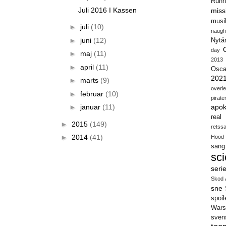
Runn
Juli 2016 I Kassen
miss
musi
►
juli
(10)
naugh
►
juni
(12)
Nytå
day
►
maj
(11)
2013
►
april
(11)
Osca
202
►
marts
(9)
overl
►
februar
(10)
pirate
►
januar
(11)
apok
real
►
2015
(149)
retss
►
2014
(41)
Hood
sang
sci
seri
Skod 
sne
spoil
Wars
sven