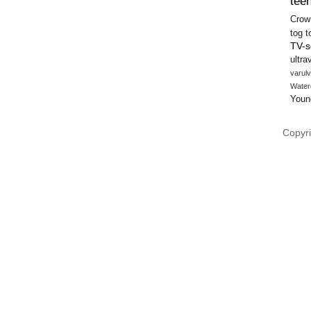
teen
Crow
tog
t
TV-s
ultra
varulv
Water
Youn
Copyri