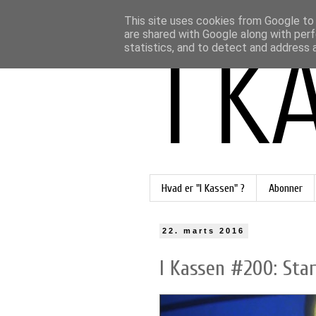
This site uses cookies from Google to d
are shared with Google along with perf
statistics, and to detect and address 
Hvad er "I Kassen" ?
Abonner
22. marts 2016
I Kassen #200: Star