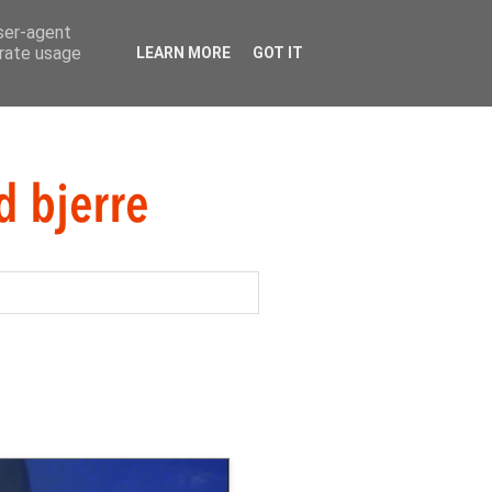
user-agent
erate usage
LEARN MORE
GOT IT