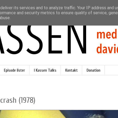
eliver its services and to analyze traffic. Your IP address and 
ormance and security metrics to ensure quality of service, gen
abuse.
Episode lister
I Kassen Talks
Kontakt
Donation
crash (1978)