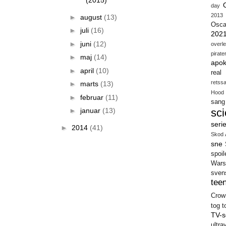
(2015)
day
2013
►
august
(13)
Osca
►
juli
(16)
202
►
juni
(12)
overl
pirate
►
maj
(14)
apok
►
april
(10)
real
retss
►
marts
(13)
Hood
►
februar
(11)
sang
sci
►
januar
(13)
seri
►
2014
(41)
Skod 
sne
spoil
Wars
sven
teen
Crow
tog
t
TV-s
ultra