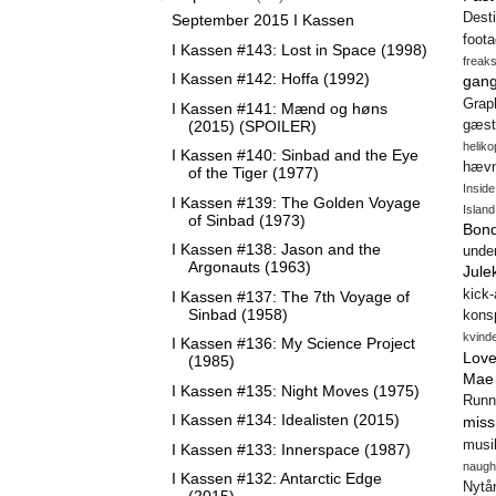
Desti
September 2015 I Kassen
foot
I Kassen #143: Lost in Space (1998)
freak
I Kassen #142: Hoffa (1992)
gang
Gra
I Kassen #141: Mænd og høns
(2015) (SPOILER)
gæst
heliko
I Kassen #140: Sinbad and the Eye
hæv
of the Tiger (1977)
Insid
I Kassen #139: The Golden Voyage
Island
of Sinbad (1973)
Bon
I Kassen #138: Jason and the
unde
Argonauts (1963)
Jule
kick
I Kassen #137: The 7th Voyage of
Sinbad (1958)
konsp
kvind
I Kassen #136: My Science Project
Love
(1985)
Mae
I Kassen #135: Night Moves (1975)
Runn
I Kassen #134: Idealisten (2015)
miss
musi
I Kassen #133: Innerspace (1987)
naugh
I Kassen #132: Antarctic Edge
Nytå